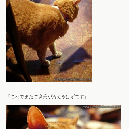
『これでまたご褒美が貰えるはずです』