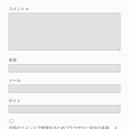
コメント
※
名前
メール
サイト
次回のコメントで使用するためブラウザーに自分の名前、メ