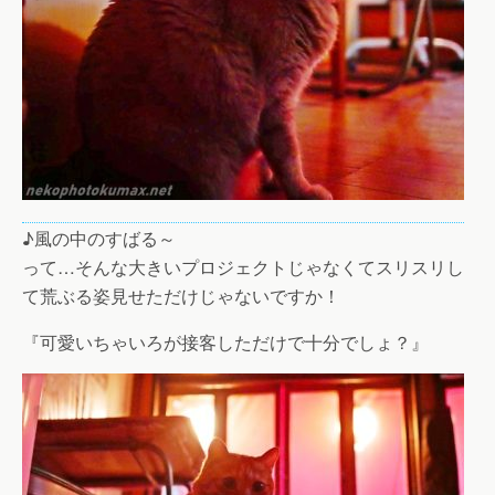
♪風の中のすばる～
って…そんな大きいプロジェクトじゃなくてスリスリし
て荒ぶる姿見せただけじゃないですか！
『可愛いちゃいろが接客しただけで十分でしょ？』