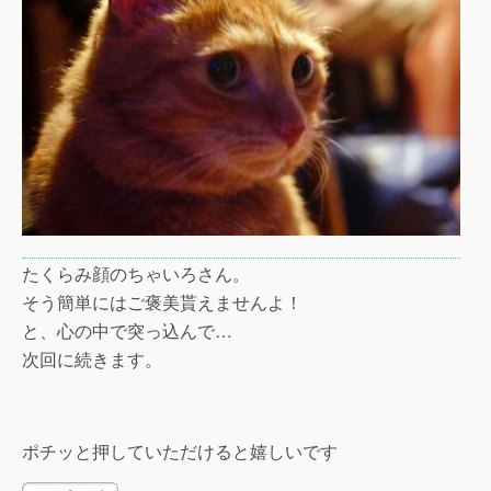
たくらみ顔のちゃいろさん。
そう簡単にはご褒美貰えませんよ！
と、心の中で突っ込んで…
次回に続きます。
ポチッと押していただけると嬉しいです