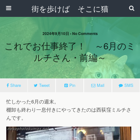
街を歩けば そこに猫
2024年9月10日 • No Comments
これでお仕事終了！ ～6月のミ
ルチさん・前編～
Share
Tweet
Pin
Mail
SMS
忙しかった6月の週末。
棚卸も終わり一息付きにやってきたのは西荻窪ミルチさ
んです。