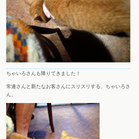
ちゃいろさんも降りてきました！
常連さんと新たなお客さんにスリスリする、ちゃいろさ
ん。