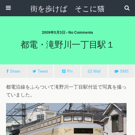
街を歩けば そこに猫
2009年5月3日 • No Comments
都電・滝野川一丁目駅１
Share
Tweet
Pin
Mail
SMS
都電沿線をふらついて滝野川一丁目駅付近で写真を撮っ
ていました。