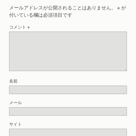
メールアドレスが公開されることはありません。
※
が
付いている欄は必須項目です
コメント
※
名前
メール
サイト