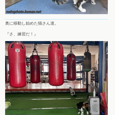
奥に移動し始めた猫さん達。
『さ、練習だ！』