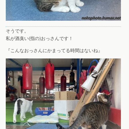
そうです。
私が酒臭い(指の)おっさんです！
『こんなおっさんにかまってる時間はないね』