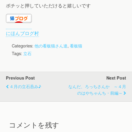
ポチッと押していただけると嬉しいです
にほんブログ村
Categories:
他の看板猫さん達
,
看板猫
Tags:
立石
Previous Post
Next Post
４月の立石呑み♪
なんだ、ろっちさんか ～４月
のはやちゃんち・前編～
コメントを残す