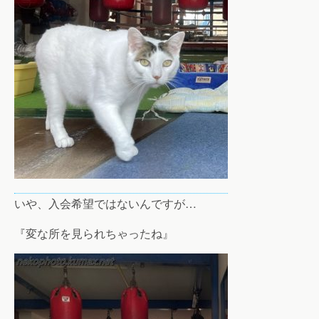
いや、入会希望ではないんですが…
『変な所を見られちゃったね』