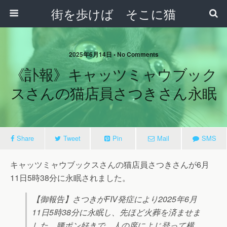
街を歩けば そこに猫
2025年6月14日 • No Comments
《訃報》キャッツミャウブック
スさんの猫店員さつきさん永眠
Share
Tweet
Pin
Mail
SMS
キャッツミャウブックスさんの猫店員さつきさんが6月
11日5時38分に永眠されました。
【御報告】さつきがFIV発症により2025年6月
11日5時38分に永眠し、先ほど火葬を済ませま
した。腰ポン好きで、人の席によじ登って横