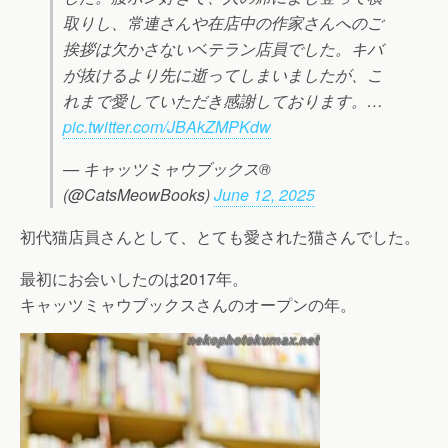
取りし、常連さんや在店中の作家さんへのご
挨拶は欠かさないベテラン店員でした。キバ
が抜けるより先に逝ってしまいましたが、こ
れまで愛していただき感謝しております。…
pic.twitter.com/JBAkZMPKdw
— キャッツミャウブックス®
(@CatsMeowBooks)
June 12, 2025
初代猫店員さんとして、とても愛された猫さんでした。
最初にお会いしたのは2017年。
キャッツミャウブックスさんのオープンの年。