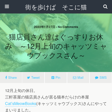
街を歩けば そこに猫
2022年1月27日 • No Comments
猫店員さん達はぐっすりお休
み ～12月上旬のキャッツミャ
ウブックスさん～
Share
Tweet
Pin
Mail
SMS
12月上旬の休日。
三軒茶屋の猫店員さんが居る猫本だらけの本屋
Cat’sMeowBooks
(キャッツミャウブックス)さんにやって
まいりました。