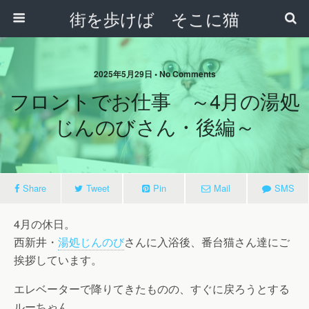
街を歩けば そこに猫
2025年5月29日 • No Comments
フロントでお仕事 ～4月の湯処
じんのびさん・後編～
Share
Tweet
Pin
Mail
SMS
4月の休日。
西新井・
湯処じんのび
さんに入浴後、番台猫さん達にご
挨拶しています。
エレベーターで降りてきたものの、すぐに戻ろうとする
ルーちゃん。