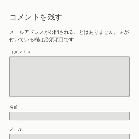
コメントを残す
メールアドレスが公開されることはありません。
※
が
付いている欄は必須項目です
コメント
※
名前
メール