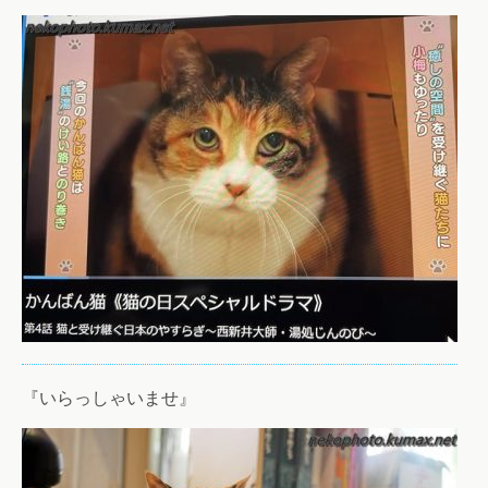
『いらっしゃいませ』