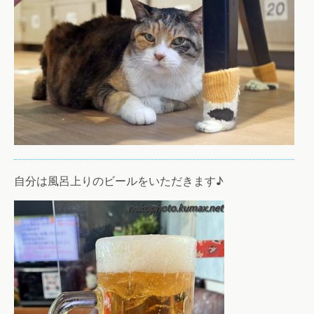
自分は風呂上りのビールをいただきます♪