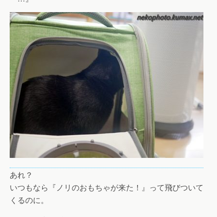
あれ？
いつもなら『ノリのおもちゃが来た！』って飛びついて
くるのに。