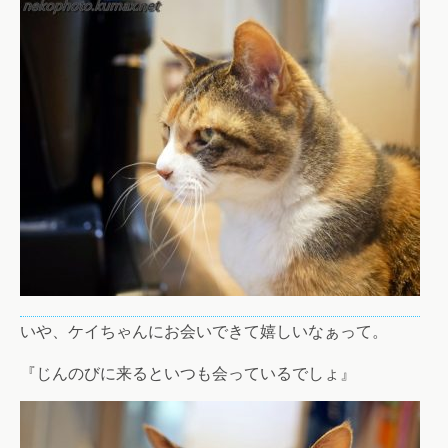
いや、ケイちゃんにお会いできて嬉しいなぁって。
『じんのびに来るといつも会っているでしょ』