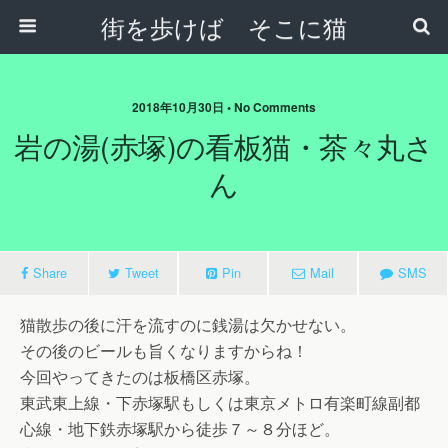
街を歩けば そこに猫
2018年10月30日 • No Comments
岩の湯(赤塚)の看板猫・茶々丸さ
ん
Share
Tweet
Pin
Mail
SMS
猫散歩の後に汗を流すのに銭湯は欠かせない。
その後のビールも旨くなりますからね！
今回やってきたのは板橋区赤塚。
東武東上線・下赤塚駅もしくは東京メトロ有楽町線副都
心線・地下鉄赤塚駅から徒歩７～８分ほど。