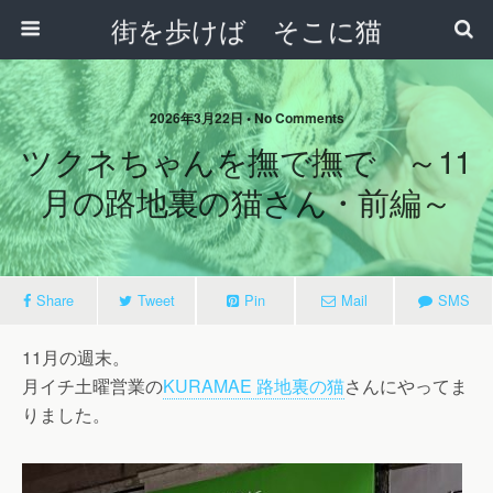
街を歩けば そこに猫
2026年3月22日 • No Comments
ツクネちゃんを撫で撫で ～11
月の路地裏の猫さん・前編～
Share
Tweet
Pin
Mail
SMS
11月の週末。
月イチ土曜営業の
KURAMAE 路地裏の猫
さんにやってま
りました。