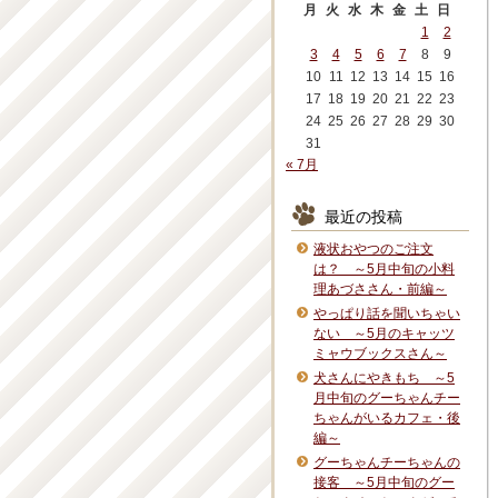
月
火
水
木
金
土
日
1
2
3
4
5
6
7
8
9
10
11
12
13
14
15
16
17
18
19
20
21
22
23
24
25
26
27
28
29
30
31
« 7月
最近の投稿
液状おやつのご注文
は？ ～5月中旬の小料
理あづささん・前編～
やっぱり話を聞いちゃい
ない ～5月のキャッツ
ミャウブックスさん～
犬さんにやきもち ～5
月中旬のグーちゃんチー
ちゃんがいるカフェ・後
編～
グーちゃんチーちゃんの
接客 ～5月中旬のグー