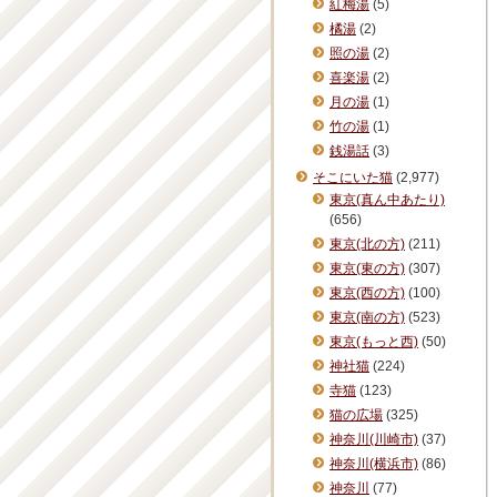
紅梅湯
(5)
橘湯
(2)
照の湯
(2)
喜楽湯
(2)
月の湯
(1)
竹の湯
(1)
銭湯話
(3)
そこにいた猫
(2,977)
東京(真ん中あたり)
(656)
東京(北の方)
(211)
東京(東の方)
(307)
東京(西の方)
(100)
東京(南の方)
(523)
東京(もっと西)
(50)
神社猫
(224)
寺猫
(123)
猫の広場
(325)
神奈川(川崎市)
(37)
神奈川(横浜市)
(86)
神奈川
(77)