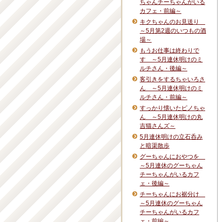
ちゃんチーちゃんがいる
カフェ・前編～
キクちゃんのお見送り
～5月第2週のいつもの酒
場～
もうお仕事は終わりで
す ～5月連休明けのミ
ルチさん・後編～
客引きをするちゃいろさ
ん ～5月連休明けのミ
ルチさん・前編～
すっかり懐いたピノちゃ
ん ～5月連休明けの丸
吉猫さんズ～
5月連休明けの立石呑み
と暗渠散歩
グーちゃんにおやつを
～5月連休のグーちゃん
チーちゃんがいるカフ
ェ・後編～
チーちゃんにお裾分け
～5月連休のグーちゃん
チーちゃんがいるカフ
ェ・前編～