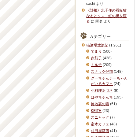
sachi
より
《訃報》北千住の看板猫
なるとクン 虹の橋を渡
る
に
匿名
より
カテゴリー
猫酒場放浪記
(1,961)
てまり
(500)
赤茄子
(428)
ミルチ
(209)
スナック仔猫
(148)
グーちゃんチーちゃん
がいるカフェ
(24)
小料理あづさ
(9)
はやちゃんち
(195)
路地裏の猫
(51)
KEITH
(23)
スニャック
(7)
宿木カフェ
(48)
村田屋酒店
(41)