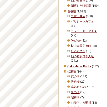
他の猫酒場
(106)
閉店した猫酒場
(190)
看板猫
(1,092)
丸吉玩具店
(638)
パリジャンカフェ
(82)
カフェ・ド・アクタ
(97)
Mo.free
(41)
松山庭園美術館
(85)
なるとクン
(10)
他の看板猫さん達
(141)
Cat's Meow Books
(332)
銭湯猫
(364)
友の湯
(181)
天狗湯
(29)
湯処じんのび
(92)
岩の湯
(17)
昭和湯
(7)
お湯どころ野川
(18)