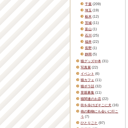
千葉
(209)
埼玉
(19)
栃木
(12)
茨城
(11)
富山
(1)
石川
(25)
福井
(22)
長野
(1)
静岡
(5)
猫グッズや本
(31)
写真展
(22)
イベント
(6)
猫カフェ
(11)
猫ボラ話
(32)
里親募集
(11)
猫関連のお店
(22)
街を歩けばそこに犬
(16)
他の動物にも会いに行こ
う
(7)
ひとりごと
(97)