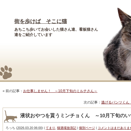
街を歩けば そこに猫
あちこち歩いてお会いした猫さん達、看板猫さん
達をご紹介しています
« 前の記事：
お仕事しません！ ～10月下旬のミルチさん～
次の記事：
逃げるパンツくん
液状おやつを貰うミンチョくん ～10月下旬のい
ろっち
(
2026.03.20 06:00
)
|
てまり
,
猫酒場放浪記
|
個別ページ
|
コメントはまだありま