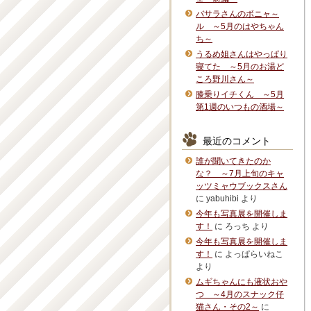
バサラさんのボニャ～
ル ～5月のはやちゃん
ち～
うるめ姐さんはやっぱり
寝てた ～5月のお湯ど
ころ野川さん～
膝乗りイチくん ～5月
第1週のいつもの酒場～
最近のコメント
誰が聞いてきたのか
な？ ～7月上旬のキャ
ッツミャウブックスさん
に
yabuhibi
より
今年も写真展を開催しま
す！
に
ろっち
より
今年も写真展を開催しま
す！
に
よっぱらいねこ
より
ムギちゃんにも液状おや
つ ～4月のスナック仔
猫さん・その2～
に