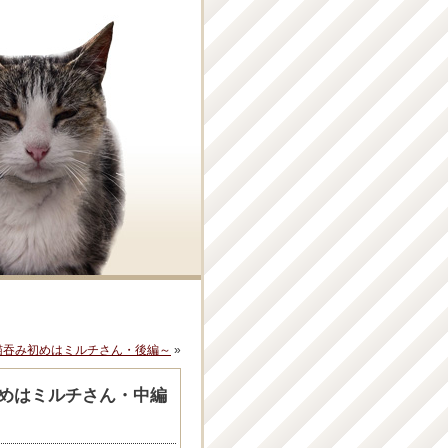
年猫吞み初めはミルチさん・後編～
»
初めはミルチさん・中編