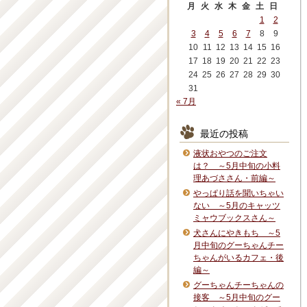
月
火
水
木
金
土
日
1
2
3
4
5
6
7
8
9
10
11
12
13
14
15
16
17
18
19
20
21
22
23
24
25
26
27
28
29
30
31
« 7月
最近の投稿
液状おやつのご注文
は？ ～5月中旬の小料
理あづささん・前編～
やっぱり話を聞いちゃい
ない ～5月のキャッツ
ミャウブックスさん～
犬さんにやきもち ～5
月中旬のグーちゃんチー
ちゃんがいるカフェ・後
編～
グーちゃんチーちゃんの
接客 ～5月中旬のグー