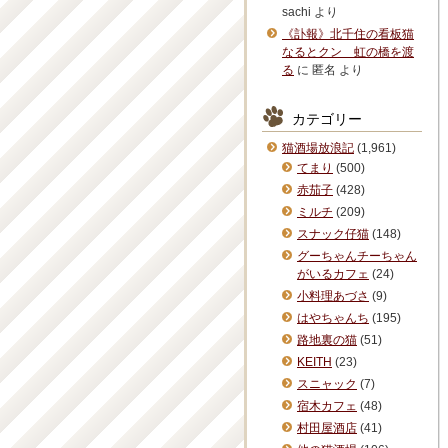
sachi
より
《訃報》北千住の看板猫
なるとクン 虹の橋を渡
る
に
匿名
より
カテゴリー
猫酒場放浪記
(1,961)
てまり
(500)
赤茄子
(428)
ミルチ
(209)
スナック仔猫
(148)
グーちゃんチーちゃん
がいるカフェ
(24)
小料理あづさ
(9)
はやちゃんち
(195)
路地裏の猫
(51)
KEITH
(23)
スニャック
(7)
宿木カフェ
(48)
村田屋酒店
(41)