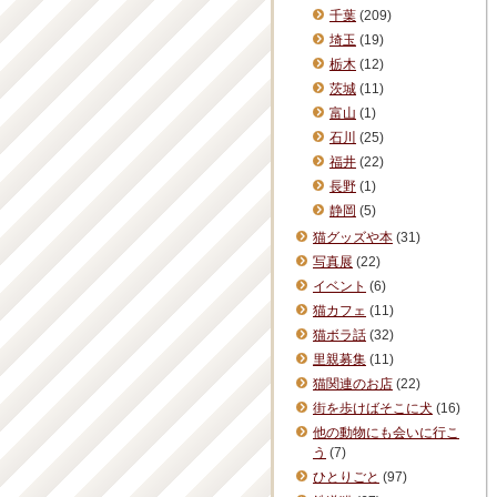
千葉
(209)
埼玉
(19)
栃木
(12)
茨城
(11)
富山
(1)
石川
(25)
福井
(22)
長野
(1)
静岡
(5)
猫グッズや本
(31)
写真展
(22)
イベント
(6)
猫カフェ
(11)
猫ボラ話
(32)
里親募集
(11)
猫関連のお店
(22)
街を歩けばそこに犬
(16)
他の動物にも会いに行こ
う
(7)
ひとりごと
(97)