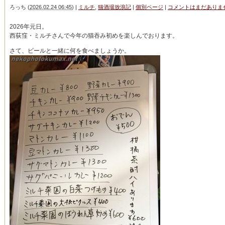
ろっち
(
2026.02.24 06:45
)
|
ミルチ
,
猫酒場放浪記
|
個別ページ
|
コメントはまだありま
2026年元日。
西荻窪・ミルチさんで今年の猫吞み初めを楽しんでおります。
さて、ビールと一緒に何を食べましょうか。