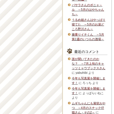
バサラさんのボニャ～
ル ～5月のはやちゃん
ち～
うるめ姐さんはやっぱり
寝てた ～5月のお湯ど
ころ野川さん～
膝乗りイチくん ～5月
第1週のいつもの酒場～
最近のコメント
誰が聞いてきたのか
な？ ～7月上旬のキャ
ッツミャウブックスさん
に
yabuhibi
より
今年も写真展を開催しま
す！
に
ろっち
より
今年も写真展を開催しま
す！
に
よっぱらいねこ
より
ムギちゃんにも液状おや
つ ～4月のスナック仔
猫さん・その2～
に