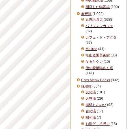
他の猫酒場
(106)
閉店した猫酒場
(190)
看板猫
(1,092)
丸吉玩具店
(638)
パリジャンカフェ
(82)
カフェ・ド・アクタ
(97)
Mo.free
(41)
松山庭園美術館
(85)
なるとクン
(10)
他の看板猫さん達
(141)
Cat's Meow Books
(332)
銭湯猫
(364)
友の湯
(181)
天狗湯
(29)
湯処じんのび
(92)
岩の湯
(17)
昭和湯
(7)
お湯どころ野川
(18)