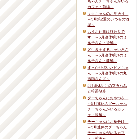
ちゃんチーちゃんがいる
カフェ・前編～
キクちゃんのお見送り
～5月第2週のいつもの酒
場～
もうお仕事は終わりで
す ～5月連休明けのミ
ルチさん・後編～
客引きをするちゃいろさ
ん ～5月連休明けのミ
ルチさん・前編～
すっかり懐いたピノちゃ
ん ～5月連休明けの丸
吉猫さんズ～
5月連休明けの立石呑み
と暗渠散歩
グーちゃんにおやつを
～5月連休のグーちゃん
チーちゃんがいるカフ
ェ・後編～
チーちゃんにお裾分け
～5月連休のグーちゃん
チーちゃんがいるカフ
ェ・前編～