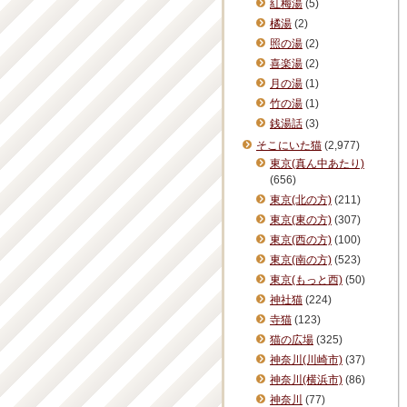
紅梅湯
(5)
橘湯
(2)
照の湯
(2)
喜楽湯
(2)
月の湯
(1)
竹の湯
(1)
銭湯話
(3)
そこにいた猫
(2,977)
東京(真ん中あたり)
(656)
東京(北の方)
(211)
東京(東の方)
(307)
東京(西の方)
(100)
東京(南の方)
(523)
東京(もっと西)
(50)
神社猫
(224)
寺猫
(123)
猫の広場
(325)
神奈川(川崎市)
(37)
神奈川(横浜市)
(86)
神奈川
(77)