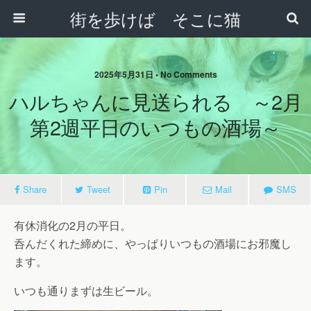
街を歩けば そこに猫
2025年5月31日 • No Comments
ハルちゃんに見送られる ～2月
第2週平日のいつもの酒場～
Share
Tweet
Pin
Mail
SMS
有休消化の2月の平日。
呑んだくれた締めに、やっぱりいつもの酒場にお邪魔し
ます。
いつも通りまずは生ビール。