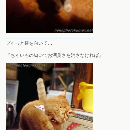
プイっと横を向いて…
『ちゃいろの匂いでお酒臭さを消さなければ』