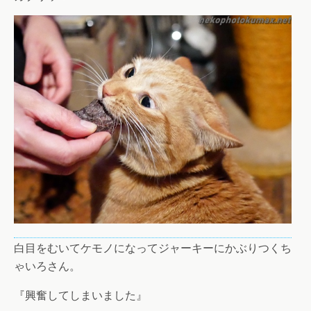
白目をむいてケモノになってジャーキーにかぶりつくち
ゃいろさん。
『興奮してしまいました』