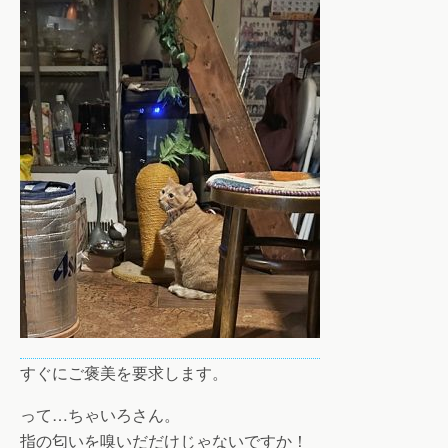
すぐにご褒美を要求します。
って…ちゃいろさん。
指の匂いを嗅いだだけじゃないですか！