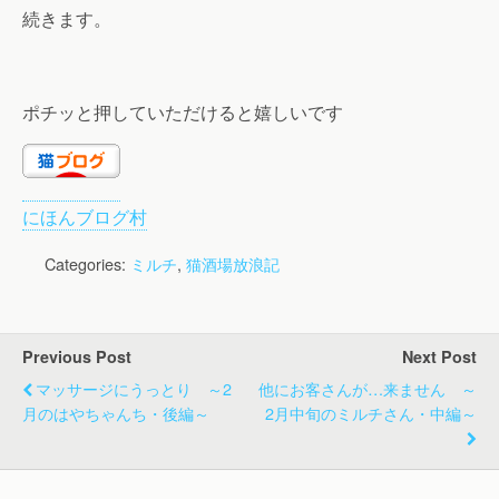
続きます。
ポチッと押していただけると嬉しいです
にほんブログ村
Categories:
ミルチ
,
猫酒場放浪記
Previous Post
Next Post
マッサージにうっとり ～2
他にお客さんが…来ません ～
月のはやちゃんち・後編～
2月中旬のミルチさん・中編～