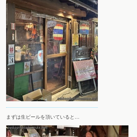
まずは生ビールを頂いていると…