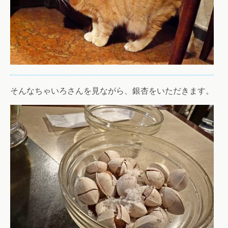
そんなちゃいろさんを見ながら、銀杏をいただきます。