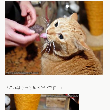
『これはもっと食べたいです！』