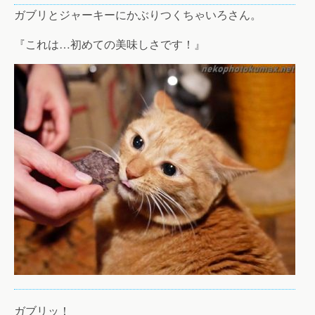
ガブリとジャーキーにかぶりつくちゃいろさん。
『これは…初めての美味しさです！』
ガブリッ！