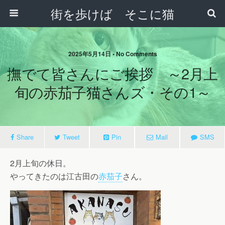
街を歩けば そこに猫
2025年5月14日 • No Comments
撫でて皆さんにご挨拶 ～2月上
旬の赤茄子猫さんズ・その1～
Share
Tweet
Pin
Mail
SMS
2月上旬の休日。
やってきたのは江古田の
赤茄子
さん。