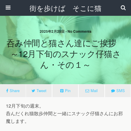
街を歩けば そこに猫
2025年2月25日 • No Comments
呑み仲間と猫さん達にご挨拶
～12月下旬のスナック仔猫さ
ん・その１～
Share
Tweet
Pin
Mail
SMS
12月下旬の週末。
呑んだくれ猫散歩仲間と一緒にスナック仔猫さんにお邪
魔します。