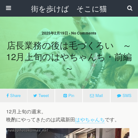
街を歩けば そこに猫
2025年2月19日 • No Comments
店長業務の後は毛づくろい ～
12月上旬のはやちゃんち・前編
～
Share
Tweet
Pin
Mail
SMS
12月上旬の週末。
晩酌にやってきたのは武蔵新田
はやちゃんち
です。