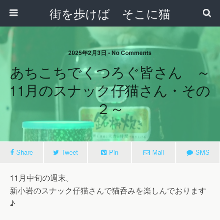
街を歩けば そこに猫
2025年2月3日 • No Comments
あちこちでくつろぐ皆さん ～
11月のスナック仔猫さん・その
２～
Share
Tweet
Pin
Mail
SMS
11月中旬の週末。
新小岩のスナック仔猫さんで猫呑みを楽しんでおります
♪