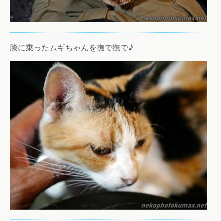
膝に乗ったムギちゃんを撫で撫で♪