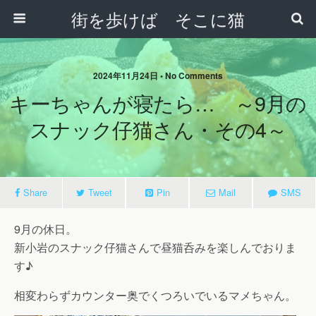
街を歩けば そこに猫
2024年11月24日 • No Comments
キーちゃんが寝たら… ～9月の
スナック仔猫さん・その4～
Share
Tweet
Pin
Mail
SMS
9月の休日。
新小岩のスナック仔猫さんで昼猫呑みを楽しんでおりま
す♪
相変わらずカウンター奥でくつろいでいるマメちゃん。