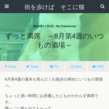
街を歩けば そこに猫
2024年11月9日 • No Comments
ずっと満席 ～8月第4週のいつ
もの酒場～
Share
Tweet
Pin
Mail
SMS
8月第4週の週末も呑んだくれ散歩の締めにいつもの酒場
へ。
ちょっと遅い時間にお邪魔したにもかかわらず満席で
す。
隅っこに座らせてもらって…