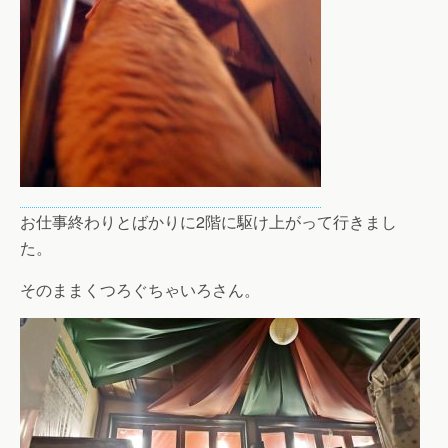
お仕事終わりとばかりに2階に駆け上がって行きまし
た。
そのままくつろぐちゃいろさん。