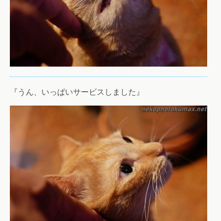
『うん、いっぱいサービスしました』