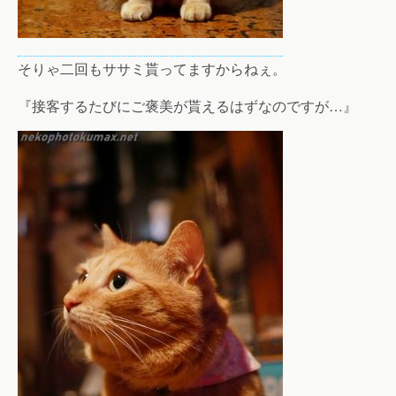
そりゃ二回もササミ貰ってますからねぇ。
『接客するたびにご褒美が貰えるはずなのですが…』