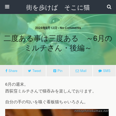
街を歩けば そこに猫
2024年9月12日 • No Comments
二度ある事は三度ある ～6月の
ミルチさん・後編～
Share
Tweet
Pin
Mail
SMS
6月の週末。
西荻窪ミルチさんで猫吞みを楽しんでおります。
自分の手の匂いを嗅ぐ看板猫ちゃいろさん。