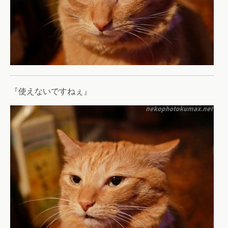
『使えないですねぇ』