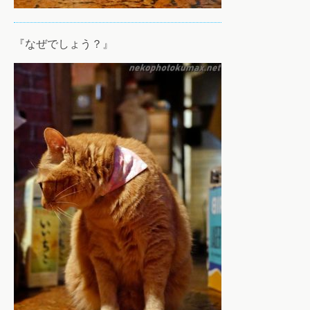
『なぜでしょう？』