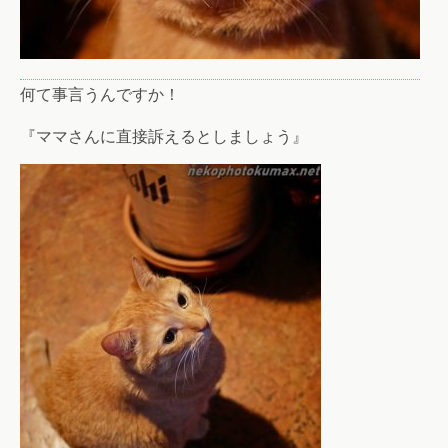
何て事言うんですか！
『ママさんに直接訴えるとしましょう』