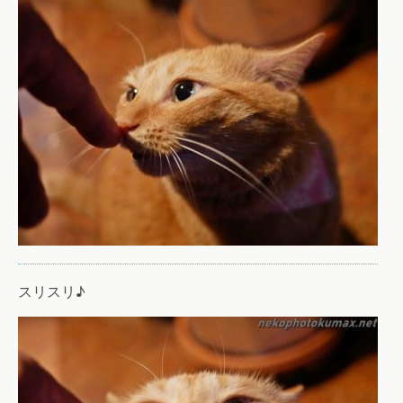
スリスリ♪