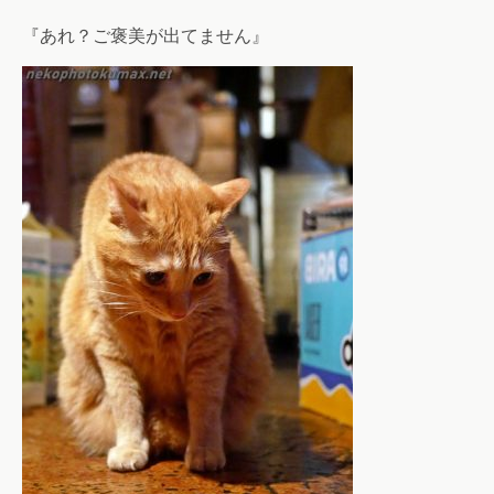
『あれ？ご褒美が出てません』