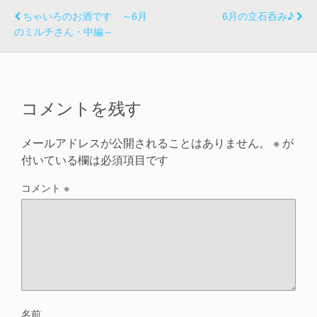
ちゃいろのお酒です ～6月
6月の立石呑み♪
のミルチさん・中編～
コメントを残す
メールアドレスが公開されることはありません。
※
が
付いている欄は必須項目です
コメント
※
名前