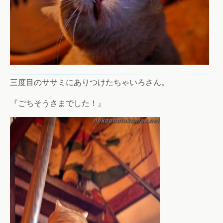
三度目のササミにありつけたちゃいろさん。
『ごちそうさまでした！』