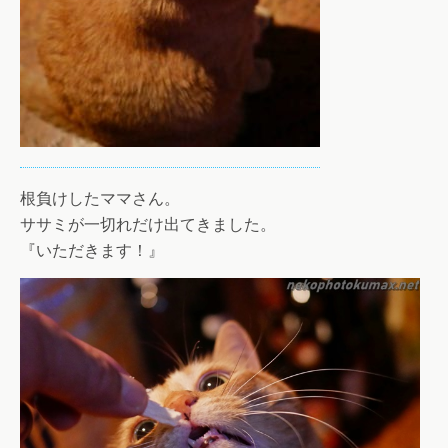
根負けしたママさん。
ササミが一切れだけ出てきました。
『いただきます！』