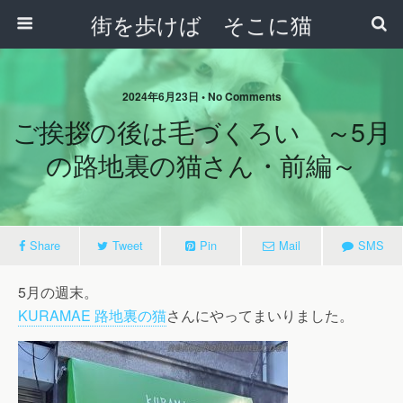
街を歩けば そこに猫
2024年6月23日 • No Comments
ご挨拶の後は毛づくろい ～5月
の路地裏の猫さん・前編～
Share
Tweet
Pin
Mail
SMS
5月の週末。
KURAMAE 路地裏の猫
さんにやってまいりました。