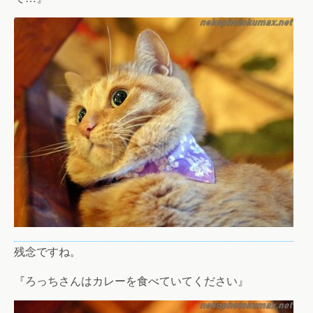
残念ですね。
『ろっちさんはカレーを食べていてください』