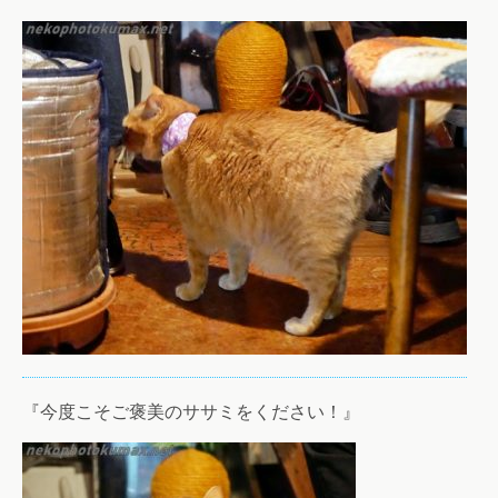
『今度こそご褒美のササミをください！』