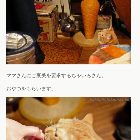
ママさんにご褒美を要求するちゃいろさん。
おやつをもらいます。