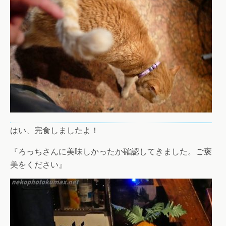
はい、完食しましたよ！
『ろっちさんに美味しかったか確認してきました。ご褒
美をください』