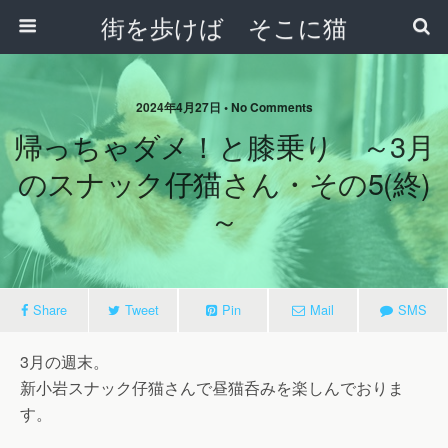
街を歩けば そこに猫
2024年4月27日 • No Comments
帰っちゃダメ！と膝乗り ～3月
のスナック仔猫さん・その5(終)
～
Share
Tweet
Pin
Mail
SMS
3月の週末。
新小岩スナック仔猫さんで昼猫呑みを楽しんでおりま
す。