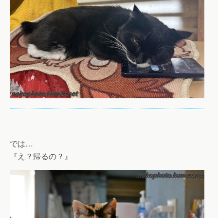
では…
『え？帰るの？』