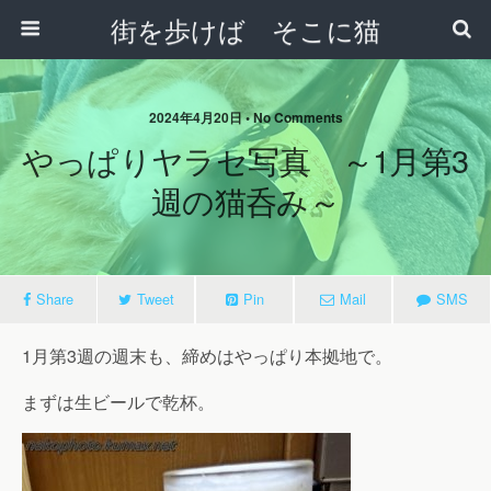
街を歩けば そこに猫
2024年4月20日 • No Comments
やっぱりヤラセ写真 ～1月第3
週の猫呑み～
Share
Tweet
Pin
Mail
SMS
1月第3週の週末も、締めはやっぱり本拠地で。
まずは生ビールで乾杯。