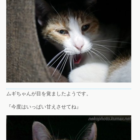
ムギちゃんが目を覚ましたようです。
『今度はいっぱい甘えさせてね』