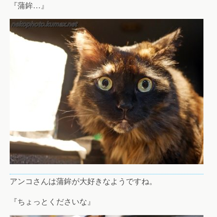
『蒲鉾…』
アンコさんは蒲鉾が大好きなようですね。
『ちょっとくださいな』