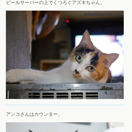
ビールサーバーの上でくつろぐアズキちゃん。
アンコさんはカウンター。