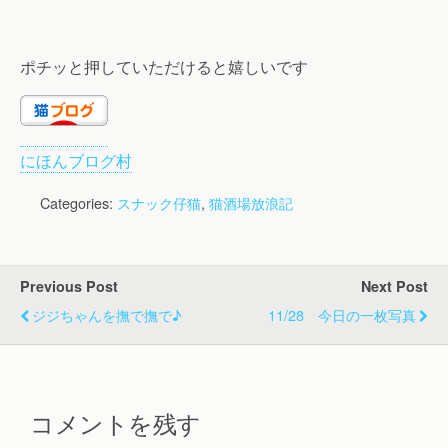
ポチッと押していただけると嬉しいです
にほんブログ村
Categories:
スナック仔猫
,
猫酒場放浪記
Previous Post
Next Post
ジジちゃんを撫で撫で♪
11/28 今日の一枚写真
コメントを残す