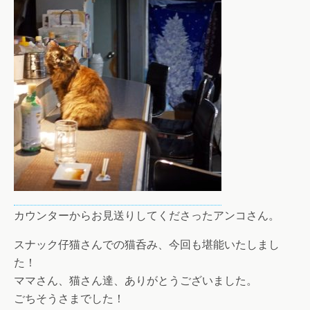
カウンターからお見送りしてくださったアンコさん。
スナック仔猫さんでの猫呑み、今回も堪能いたしまし
た！
ママさん、猫さん達、ありがとうございました。
ごちそうさまでした！