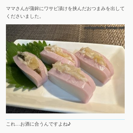
ママさんが蒲鉾にワサビ漬けを挟んだおつまみを出して
くださいました。
これ…お酒に合うんですよね♪