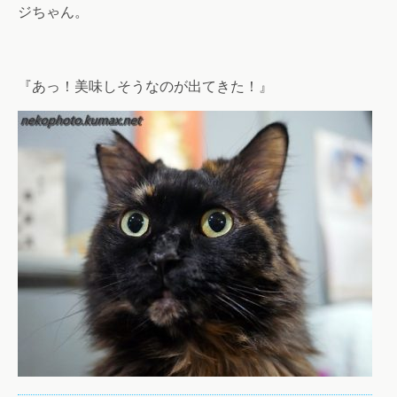
ジちゃん。
『あっ！美味しそうなのが出てきた！』