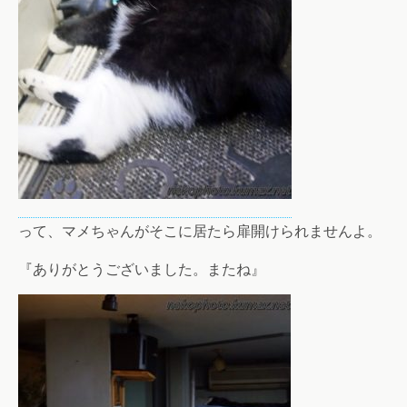
って、マメちゃんがそこに居たら扉開けられませんよ。
『ありがとうございました。またね』