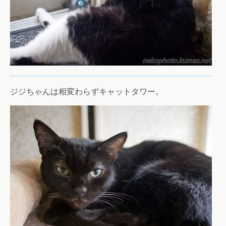
ジジちゃんは相変わらずキャットタワー。