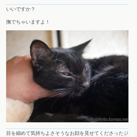
いいですか？
撫でちゃいますよ！
目を細めて気持ちよさそうなお顔を見せてくださったジ