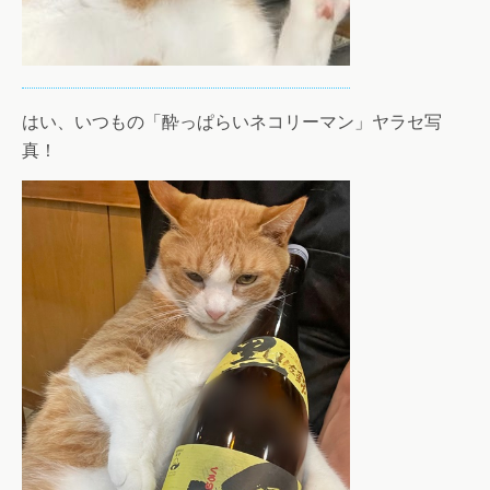
はい、いつもの「酔っぱらいネコリーマン」ヤラセ写
真！