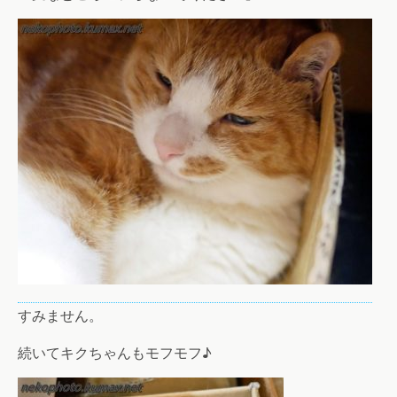
すみません。
続いてキクちゃんもモフモフ♪