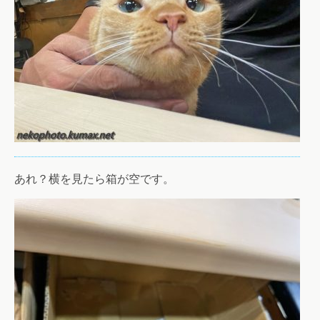
あれ？横を見たら箱が空です。