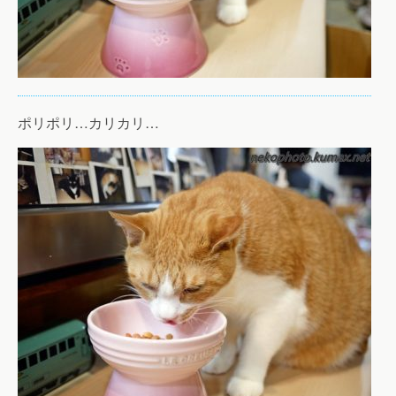
ポリポリ…カリカリ…