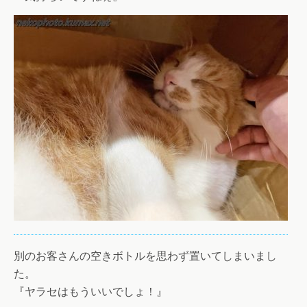
別のお客さんの空きボトルを思わず置いてしまいまし
た。
『ヤラセはもういいでしょ！』