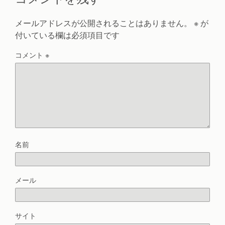
メールアドレスが公開されることはありません。
※
が
付いている欄は必須項目です
コメント
※
名前
メール
サイト