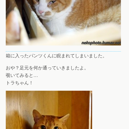
箱に入ったパンツくんに睨まれてしまいました。
おや？足元を何か通っていきましたよ。
覗いてみると…
トラちゃん！