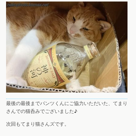
最後の最後までパンツくんにご協力いただいた、てまり
さんでの猫呑みでございました♪
次回もてまり猫さんズです。