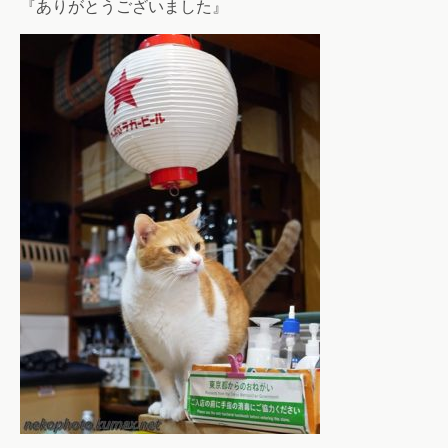
『ありがとうございました』