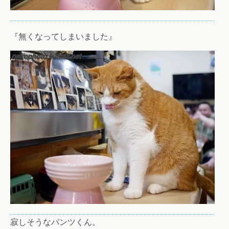
『無くなってしまいました』
寂しそうなパンツくん。