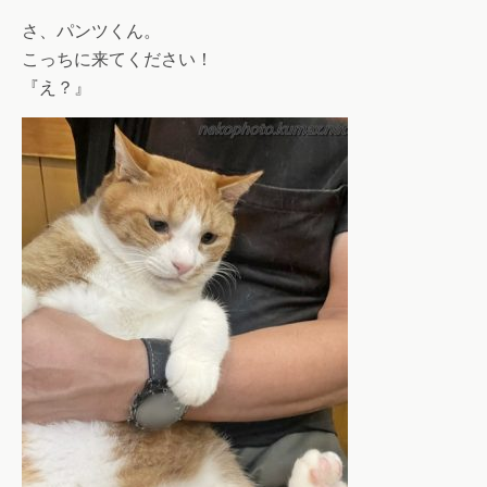
さ、パンツくん。
こっちに来てください！
『え？』