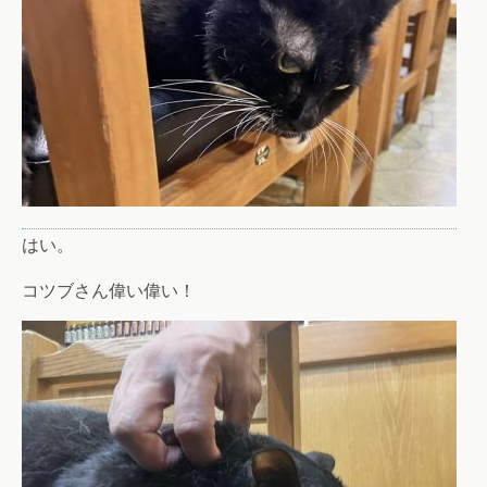
はい。
コツブさん偉い偉い！