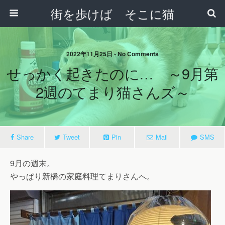
街を歩けば そこに猫
2022年11月25日 • No Comments
せっかく起きたのに… ～9月第
2週のてまり猫さんズ～
Share
Tweet
Pin
Mail
SMS
9月の週末。
やっぱり新橋の家庭料理てまりさんへ。