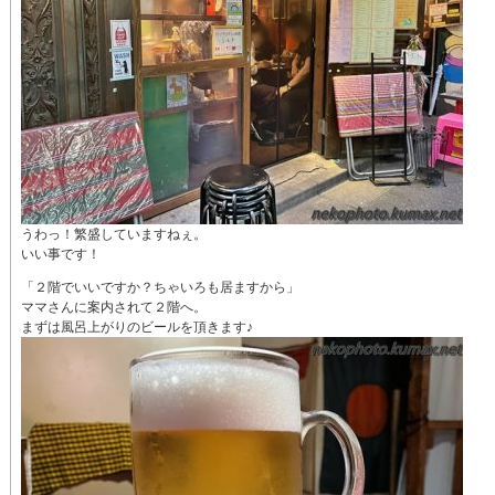
うわっ！繁盛していますねぇ。
いい事です！
「２階でいいですか？ちゃいろも居ますから」
ママさんに案内されて２階へ。
まずは風呂上がりのビールを頂きます♪