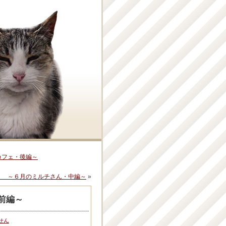
カフェ・後編～
！ ～６月のミルチさん・中編～
»
前編～
せん