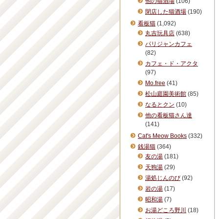
他の猫酒場
(106)
閉店した猫酒場
(190)
看板猫
(1,092)
丸吉玩具店
(638)
パリジャンカフェ
(82)
カフェ・ド・アクタ
(97)
Mo.free
(41)
松山庭園美術館
(85)
なるとクン
(10)
他の看板猫さん達
(141)
Cat's Meow Books
(332)
銭湯猫
(364)
友の湯
(181)
天狗湯
(29)
湯処じんのび
(92)
岩の湯
(17)
昭和湯
(7)
お湯どころ野川
(18)