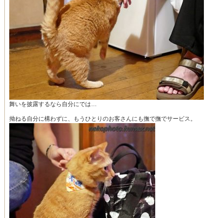
舞いを披露するなら自分にでは…
拗ねる自分に構わずに、もうひとりのお客さんにも撫で撫でサービス。