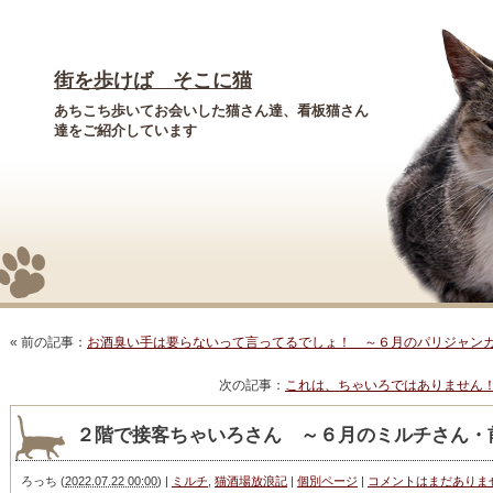
街を歩けば そこに猫
あちこち歩いてお会いした猫さん達、看板猫さん
達をご紹介しています
« 前の記事：
お酒臭い手は要らないって言ってるでしょ！ ～６月のパリジャン
次の記事：
これは、ちゃいろではありません
２階で接客ちゃいろさん ～６月のミルチさん・
ろっち
(
2022.07.22 00:00
)
|
ミルチ
,
猫酒場放浪記
|
個別ページ
|
コメントはまだありま