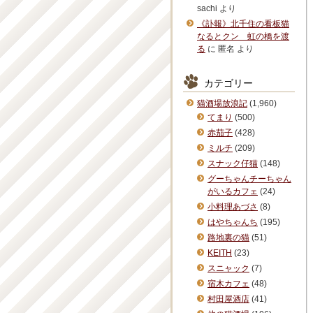
sachi
より
《訃報》北千住の看板猫
なるとクン 虹の橋を渡
る
に
匿名
より
カテゴリー
猫酒場放浪記
(1,960)
てまり
(500)
赤茄子
(428)
ミルチ
(209)
スナック仔猫
(148)
グーちゃんチーちゃん
がいるカフェ
(24)
小料理あづさ
(8)
はやちゃんち
(195)
路地裏の猫
(51)
KEITH
(23)
スニャック
(7)
宿木カフェ
(48)
村田屋酒店
(41)