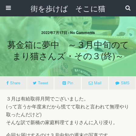
街を歩けば そこに猫
2022年7月17日 • No Comments
募金箱に夢中 ～３月中旬のて
まり猫さんズ・その３(終)～
Share
Tweet
Pin
Mail
SMS
３月は有給取得月間でございました。
(って言うか年度末だから慌てて取れと言われて無理やり
取ったんだけど)
そんな訳で新橋の家庭料理てまりさんに入り浸り。
今回お届けするのは３月中旬の週末の写真です。