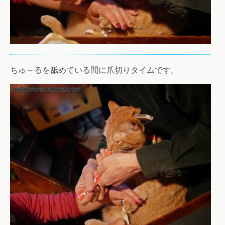
ちゅ～るを舐めている間に爪切りタイムです。