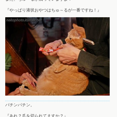
『やっぱり液状おやつはちゅ～るが一番ですね！』
パチンパチン。
『あれ？爪を切られてますか？』