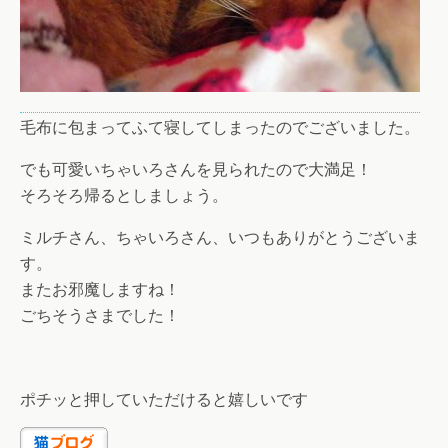
毛布に包まってふて寝してしまったのでございました。
でも可愛いちゃいろさんを見られたので大満足！
そろそろ帰るとしましょう。
ミルチさん、ちゃいろさん、いつもありがとうございま
す。
またお邪魔しますね！
ごちそうさまでした！
ポチッと押していただけると嬉しいです