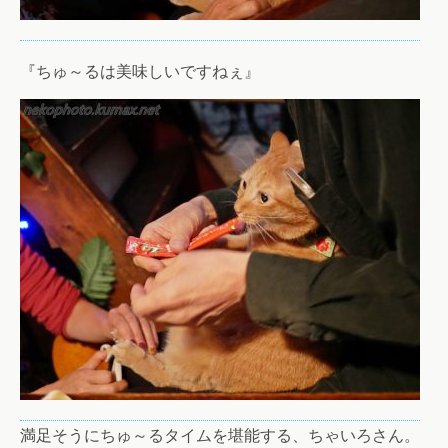
『ちゅ～るは美味しいですねぇ』
満足そうにちゅ～るタイムを堪能する、ちゃいろさん。