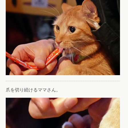
爪を切り続けるママさん。