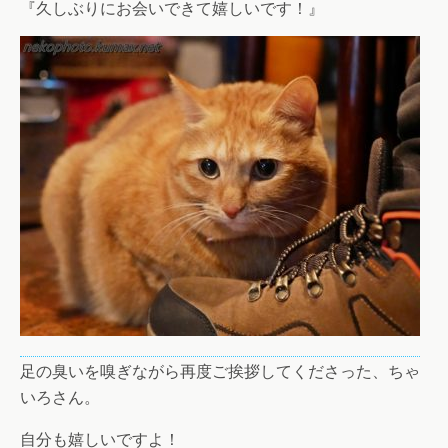
『久しぶりにお会いできて嬉しいです！』
足の臭いを嗅ぎながら再度ご挨拶してくださった、ちゃ
いろさん。
自分も嬉しいですよ！