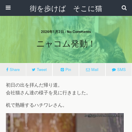
街を歩けば そこに猫
2026年1月2日 • No Comments
ニャコム発動！
Share
Tweet
Pin
Mail
SMS
初日の出を拝んだ帰り道。
会社猫さん達の様子を見に行きました。
机で熟睡するハチワレさん。