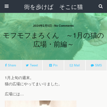
街を歩けば そこに猫
2024年2月5日 • No Comments
モフモフまろくん ～1月の猫の
広場・前編～
Share
Tweet
Pin
Mail
SMS
1月上旬の週末。
猫の広場にやってまいりました。
広場には…