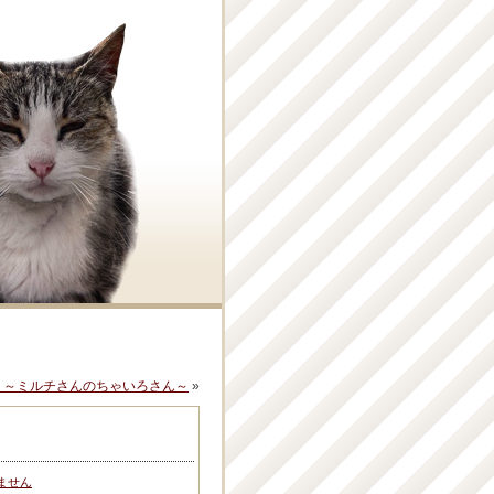
真 ～ミルチさんのちゃいろさん～
»
ません