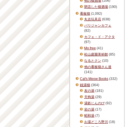
他の猫酒場
(106)
閉店した猫酒場
(190)
看板猫
(1,092)
丸吉玩具店
(638)
パリジャンカフェ
(82)
カフェ・ド・アクタ
(97)
Mo.free
(41)
松山庭園美術館
(85)
なるとクン
(10)
他の看板猫さん達
(141)
Cat's Meow Books
(332)
銭湯猫
(364)
友の湯
(181)
天狗湯
(29)
湯処じんのび
(92)
岩の湯
(17)
昭和湯
(7)
お湯どころ野川
(18)