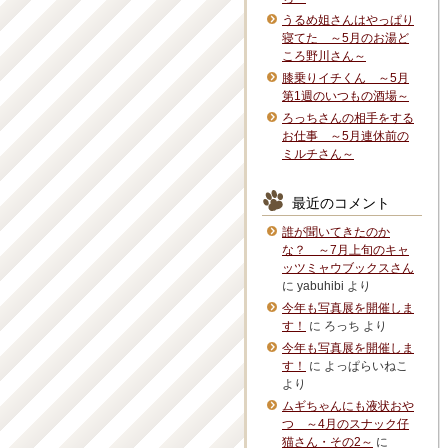
うるめ姐さんはやっぱり
寝てた ～5月のお湯ど
ころ野川さん～
膝乗りイチくん ～5月
第1週のいつもの酒場～
ろっちさんの相手をする
お仕事 ～5月連休前の
ミルチさん～
最近のコメント
誰が聞いてきたのか
な？ ～7月上旬のキャ
ッツミャウブックスさん
に
yabuhibi
より
今年も写真展を開催しま
す！
に
ろっち
より
今年も写真展を開催しま
す！
に
よっぱらいねこ
より
ムギちゃんにも液状おや
つ ～4月のスナック仔
猫さん・その2～
に