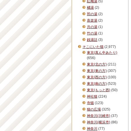
紅梅湯
(5)
橘湯
(2)
照の湯
(2)
喜楽湯
(2)
月の湯
(1)
竹の湯
(1)
銭湯話
(3)
そこにいた猫
(2,977)
東京(真ん中あたり)
(656)
東京(北の方)
(211)
東京(東の方)
(307)
東京(西の方)
(100)
東京(南の方)
(523)
東京(もっと西)
(50)
神社猫
(224)
寺猫
(123)
猫の広場
(325)
神奈川(川崎市)
(37)
神奈川(横浜市)
(86)
神奈川
(77)