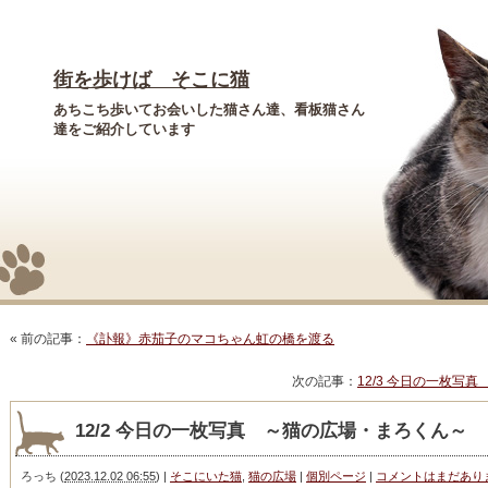
街を歩けば そこに猫
あちこち歩いてお会いした猫さん達、看板猫さん
達をご紹介しています
« 前の記事：
《訃報》赤茄子のマコちゃん虹の橋を渡る
次の記事：
12/3 今日の一枚写
12/2 今日の一枚写真 ～猫の広場・まろくん～
ろっち
(
2023.12.02 06:55
)
|
そこにいた猫
,
猫の広場
|
個別ページ
|
コメントはまだあり