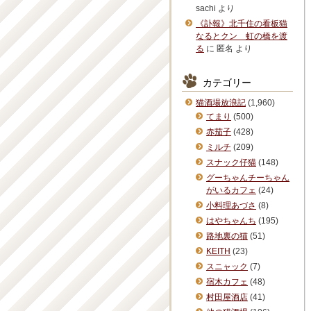
sachi
より
《訃報》北千住の看板猫
なるとクン 虹の橋を渡
る
に
匿名
より
カテゴリー
猫酒場放浪記
(1,960)
てまり
(500)
赤茄子
(428)
ミルチ
(209)
スナック仔猫
(148)
グーちゃんチーちゃん
がいるカフェ
(24)
小料理あづさ
(8)
はやちゃんち
(195)
路地裏の猫
(51)
KEITH
(23)
スニャック
(7)
宿木カフェ
(48)
村田屋酒店
(41)