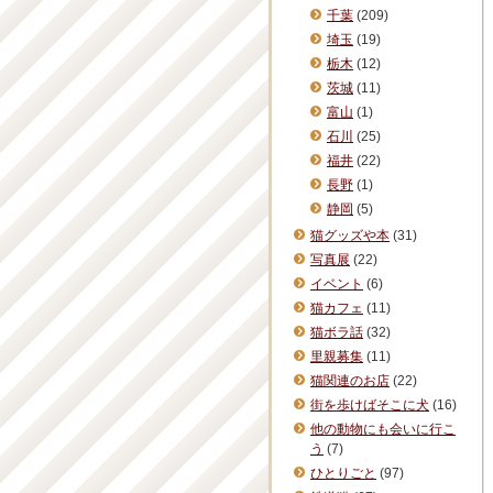
千葉
(209)
埼玉
(19)
栃木
(12)
茨城
(11)
富山
(1)
石川
(25)
福井
(22)
長野
(1)
静岡
(5)
猫グッズや本
(31)
写真展
(22)
イベント
(6)
猫カフェ
(11)
猫ボラ話
(32)
里親募集
(11)
猫関連のお店
(22)
街を歩けばそこに犬
(16)
他の動物にも会いに行こ
う
(7)
ひとりごと
(97)