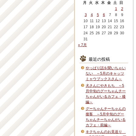
月
火
水
木
金
土
日
1
2
3
4
5
6
7
8
9
10
11
12
13
14
15
16
17
18
19
20
21
22
23
24
25
26
27
28
29
30
31
« 7月
最近の投稿
やっぱり話を聞いちゃい
ない ～5月のキャッツ
ミャウブックスさん～
犬さんにやきもち ～5
月中旬のグーちゃんチー
ちゃんがいるカフェ・後
編～
グーちゃんチーちゃんの
接客 ～5月中旬のグー
ちゃんチーちゃんがいる
カフェ・前編～
キクちゃんのお見送り