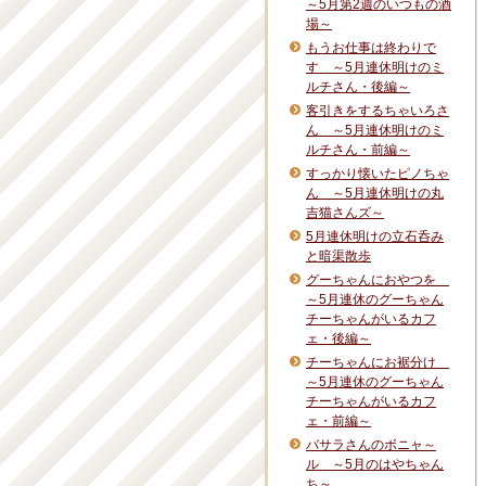
～5月第2週のいつもの酒
場～
もうお仕事は終わりで
す ～5月連休明けのミ
ルチさん・後編～
客引きをするちゃいろさ
ん ～5月連休明けのミ
ルチさん・前編～
すっかり懐いたピノちゃ
ん ～5月連休明けの丸
吉猫さんズ～
5月連休明けの立石呑み
と暗渠散歩
グーちゃんにおやつを
～5月連休のグーちゃん
チーちゃんがいるカフ
ェ・後編～
チーちゃんにお裾分け
～5月連休のグーちゃん
チーちゃんがいるカフ
ェ・前編～
バサラさんのボニャ～
ル ～5月のはやちゃん
ち～