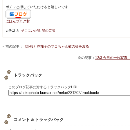
ポチッと押していただけると嬉しいです
にほんブログ村
カテゴリ
:
そこにいた猫
,
猫の広場
« 前の記事：
《訃報》赤茄子のマコちゃん虹の橋を渡る
次の記事：
12/3 今日の一枚写
トラックバック
このブログ記事に対するトラックバックURL:
コメント & トラックバック