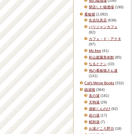
他の猫酒場
(106)
閉店した猫酒場
(190)
看板猫
(1,092)
丸吉玩具店
(638)
パリジャンカフェ
(82)
カフェ・ド・アクタ
(97)
Mo.free
(41)
松山庭園美術館
(85)
なるとクン
(10)
他の看板猫さん達
(141)
Cat's Meow Books
(332)
銭湯猫
(364)
友の湯
(181)
天狗湯
(29)
湯処じんのび
(92)
岩の湯
(17)
昭和湯
(7)
お湯どころ野川
(18)