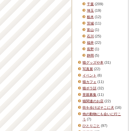
千葉
(209)
埼玉
(19)
栃木
(12)
茨城
(11)
富山
(1)
石川
(25)
福井
(22)
長野
(1)
静岡
(5)
猫グッズや本
(31)
写真展
(22)
イベント
(6)
猫カフェ
(11)
猫ボラ話
(32)
里親募集
(11)
猫関連のお店
(22)
街を歩けばそこに犬
(16)
他の動物にも会いに行こ
う
(7)
ひとりごと
(97)