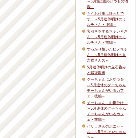
～5月第2週のいつもの酒
場～
もうお仕事は終わりで
す ～5月連休明けのミ
ルチさん・後編～
客引きをするちゃいろさ
ん ～5月連休明けのミ
ルチさん・前編～
すっかり懐いたピノちゃ
ん ～5月連休明けの丸
吉猫さんズ～
5月連休明けの立石呑み
と暗渠散歩
グーちゃんにおやつを
～5月連休のグーちゃん
チーちゃんがいるカフ
ェ・後編～
チーちゃんにお裾分け
～5月連休のグーちゃん
チーちゃんがいるカフ
ェ・前編～
バサラさんのボニャ～
ル ～5月のはやちゃん
ち～