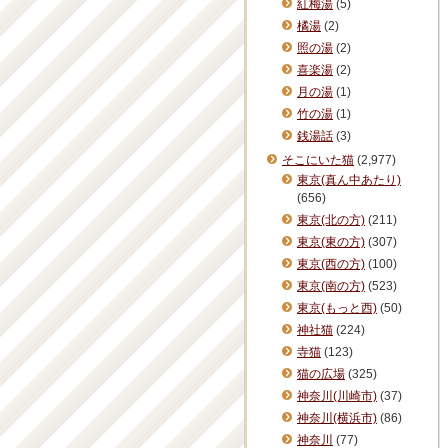
紅梅湯
(5)
橘湯
(2)
照の湯
(2)
喜楽湯
(2)
月の湯
(1)
竹の湯
(1)
銭湯話
(3)
そこにいた猫
(2,977)
東京(真ん中あたり)
(656)
東京(北の方)
(211)
東京(東の方)
(307)
東京(西の方)
(100)
東京(南の方)
(523)
東京(もっと西)
(50)
神社猫
(224)
寺猫
(123)
猫の広場
(325)
神奈川(川崎市)
(37)
神奈川(横浜市)
(86)
神奈川
(77)