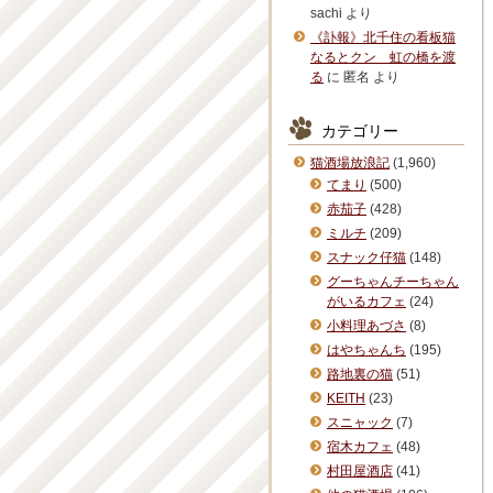
sachi
より
《訃報》北千住の看板猫
なるとクン 虹の橋を渡
る
に
匿名
より
カテゴリー
猫酒場放浪記
(1,960)
てまり
(500)
赤茄子
(428)
ミルチ
(209)
スナック仔猫
(148)
グーちゃんチーちゃん
がいるカフェ
(24)
小料理あづさ
(8)
はやちゃんち
(195)
路地裏の猫
(51)
KEITH
(23)
スニャック
(7)
宿木カフェ
(48)
村田屋酒店
(41)