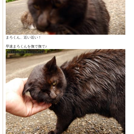
まろくん、近い近い！
早速まろくんを撫で撫で♪