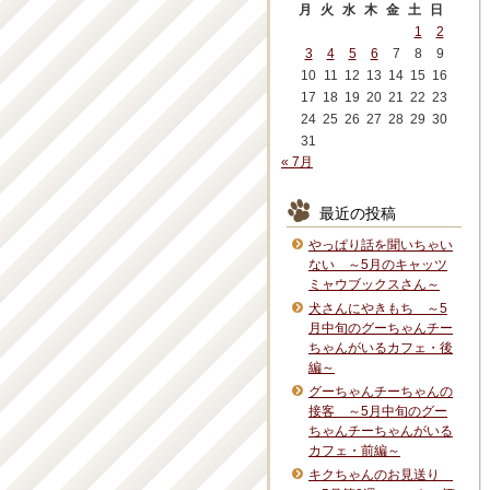
月
火
水
木
金
土
日
1
2
3
4
5
6
7
8
9
10
11
12
13
14
15
16
17
18
19
20
21
22
23
24
25
26
27
28
29
30
31
« 7月
最近の投稿
やっぱり話を聞いちゃい
ない ～5月のキャッツ
ミャウブックスさん～
犬さんにやきもち ～5
月中旬のグーちゃんチー
ちゃんがいるカフェ・後
編～
グーちゃんチーちゃんの
接客 ～5月中旬のグー
ちゃんチーちゃんがいる
カフェ・前編～
キクちゃんのお見送り