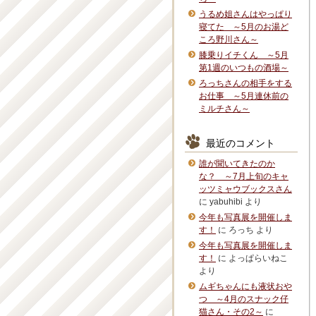
うるめ姐さんはやっぱり
寝てた ～5月のお湯ど
ころ野川さん～
膝乗りイチくん ～5月
第1週のいつもの酒場～
ろっちさんの相手をする
お仕事 ～5月連休前の
ミルチさん～
最近のコメント
誰が聞いてきたのか
な？ ～7月上旬のキャ
ッツミャウブックスさん
に
yabuhibi
より
今年も写真展を開催しま
す！
に
ろっち
より
今年も写真展を開催しま
す！
に
よっぱらいねこ
より
ムギちゃんにも液状おや
つ ～4月のスナック仔
猫さん・その2～
に