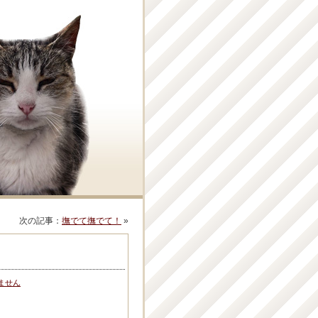
次の記事：
撫でて撫でて！
»
ません