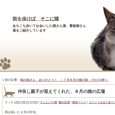
街を歩けば そこに猫
あちこち歩いてお会いした猫さん達、看板猫さん
達をご紹介しています
« 前の記事：
猫の助さん、ありがとう！ ～７月８月の猫の助・その５(終)～
仲良し親子が迎えてくれた、８月の猫の広場
ろっち
(
2017.09.01 07:00
)
|
そこにいた猫
,
猫の広場
|
個別ページ
|
コメントはまだあり
雨が続いた８月の中旬。