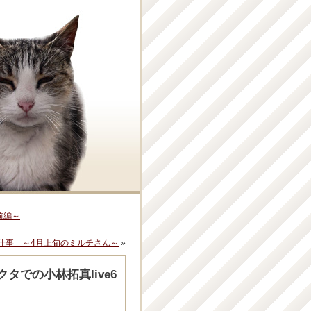
前編～
仕事 ～4月上旬のミルチさん～
»
での小林拓真live6