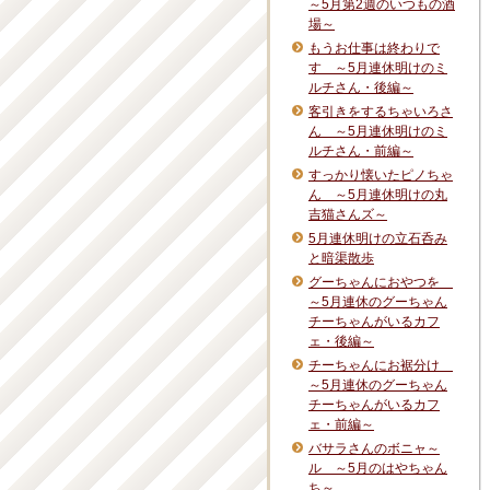
～5月第2週のいつもの酒
場～
もうお仕事は終わりで
す ～5月連休明けのミ
ルチさん・後編～
客引きをするちゃいろさ
ん ～5月連休明けのミ
ルチさん・前編～
すっかり懐いたピノちゃ
ん ～5月連休明けの丸
吉猫さんズ～
5月連休明けの立石呑み
と暗渠散歩
グーちゃんにおやつを
～5月連休のグーちゃん
チーちゃんがいるカフ
ェ・後編～
チーちゃんにお裾分け
～5月連休のグーちゃん
チーちゃんがいるカフ
ェ・前編～
バサラさんのボニャ～
ル ～5月のはやちゃん
ち～