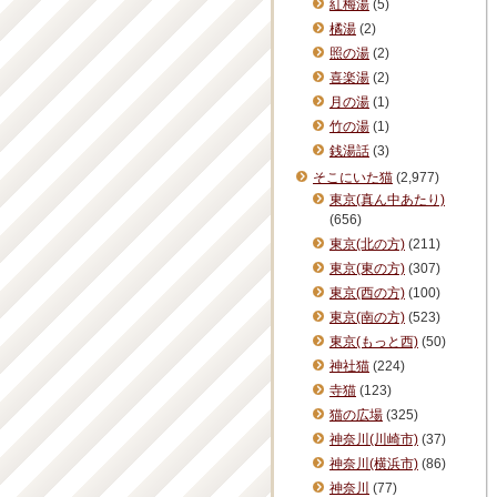
紅梅湯
(5)
橘湯
(2)
照の湯
(2)
喜楽湯
(2)
月の湯
(1)
竹の湯
(1)
銭湯話
(3)
そこにいた猫
(2,977)
東京(真ん中あたり)
(656)
東京(北の方)
(211)
東京(東の方)
(307)
東京(西の方)
(100)
東京(南の方)
(523)
東京(もっと西)
(50)
神社猫
(224)
寺猫
(123)
猫の広場
(325)
神奈川(川崎市)
(37)
神奈川(横浜市)
(86)
神奈川
(77)