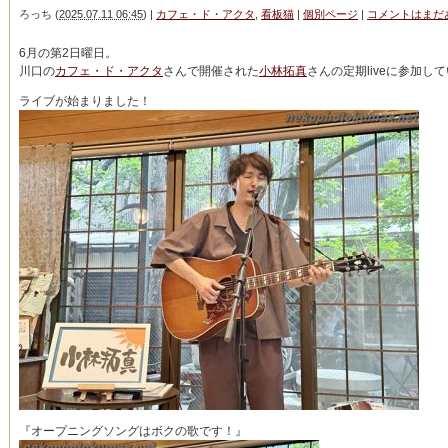
ろっち
(
2025.07.11 06:45
)
|
カフェ・ド・アクタ
,
看板猫
|
個別ページ
|
コメントはまだ
6月の第2日曜日。
川口の
カフェ・ド・アクタ
さんで開催された
小林拓真
さんの定期liveに参加し
ライブが始まりました！
『オープニングソングはボクの歌です！』