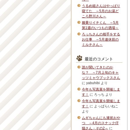
うるめ姐さんはやっぱり
寝てた ～5月のお湯ど
ころ野川さん～
膝乗りイチくん ～5月
第1週のいつもの酒場～
ろっちさんの相手をする
お仕事 ～5月連休前の
ミルチさん～
最近のコメント
誰が聞いてきたのか
な？ ～7月上旬のキャ
ッツミャウブックスさん
に
yabuhibi
より
今年も写真展を開催しま
す！
に
ろっち
より
今年も写真展を開催しま
す！
に
よっぱらいねこ
より
ムギちゃんにも液状おや
つ ～4月のスナック仔
猫さん・その2～
に