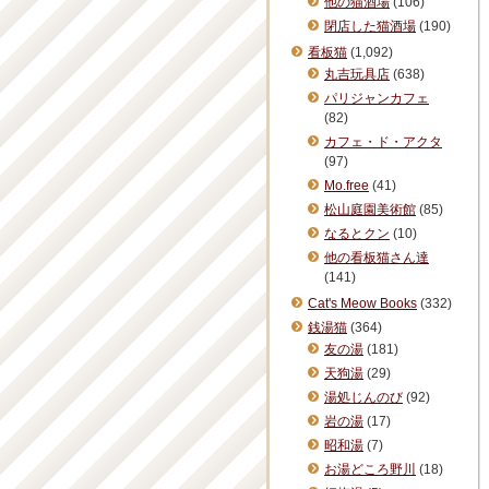
他の猫酒場
(106)
閉店した猫酒場
(190)
看板猫
(1,092)
丸吉玩具店
(638)
パリジャンカフェ
(82)
カフェ・ド・アクタ
(97)
Mo.free
(41)
松山庭園美術館
(85)
なるとクン
(10)
他の看板猫さん達
(141)
Cat's Meow Books
(332)
銭湯猫
(364)
友の湯
(181)
天狗湯
(29)
湯処じんのび
(92)
岩の湯
(17)
昭和湯
(7)
お湯どころ野川
(18)