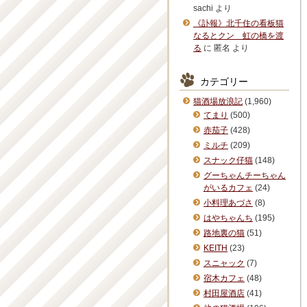
sachi
より
《訃報》北千住の看板猫
なるとクン 虹の橋を渡
る
に
匿名
より
カテゴリー
猫酒場放浪記
(1,960)
てまり
(500)
赤茄子
(428)
ミルチ
(209)
スナック仔猫
(148)
グーちゃんチーちゃん
がいるカフェ
(24)
小料理あづさ
(8)
はやちゃんち
(195)
路地裏の猫
(51)
KEITH
(23)
スニャック
(7)
宿木カフェ
(48)
村田屋酒店
(41)