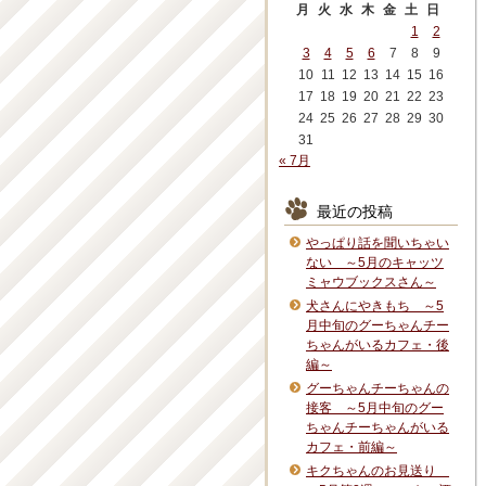
月
火
水
木
金
土
日
1
2
3
4
5
6
7
8
9
10
11
12
13
14
15
16
17
18
19
20
21
22
23
24
25
26
27
28
29
30
31
« 7月
最近の投稿
やっぱり話を聞いちゃい
ない ～5月のキャッツ
ミャウブックスさん～
犬さんにやきもち ～5
月中旬のグーちゃんチー
ちゃんがいるカフェ・後
編～
グーちゃんチーちゃんの
接客 ～5月中旬のグー
ちゃんチーちゃんがいる
カフェ・前編～
キクちゃんのお見送り