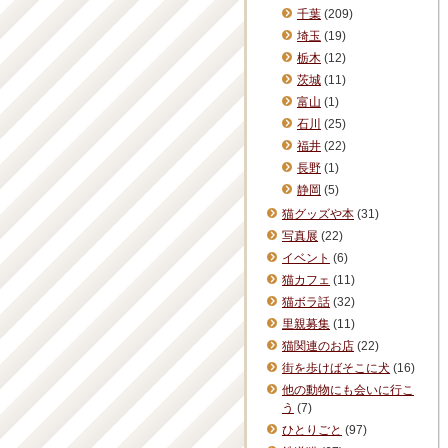
千葉
(209)
埼玉
(19)
栃木
(12)
茨城
(11)
富山
(1)
石川
(25)
福井
(22)
長野
(1)
静岡
(5)
猫グッズや本
(31)
写真展
(22)
イベント
(6)
猫カフェ
(11)
猫ボラ話
(32)
里親募集
(11)
猫関連のお店
(22)
街を歩けばそこに犬
(16)
他の動物にも会いに行こ
う
(7)
ひとりごと
(97)