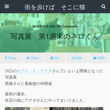
街を歩けば そこに猫
2024年10月10日 • No Comments
写真展 第1週末のネロくん
Share
Tweet
Pin
Mail
SMS
川口の
カフェ・ド・アクタ
さんでいよいよ開催となった
写真展
黒猫ネロと看板猫の仲間達
最初の週末。
在店の為にアクタさんにやってまいりました。