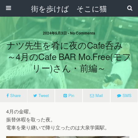
街を歩けば そこに猫
2024年5月3日 • No Comments
ナツ先生を肴に夜のcafe呑み
～4月のCafe BAR Mo.free(モフ
リー)さん・前編～
Share
Tweet
Pin
Mail
SMS
4月の金曜。
振替休暇を取った夜。
電車を乗り継いで降り立ったのは大泉学園駅。