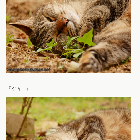
『ぐぅ…』