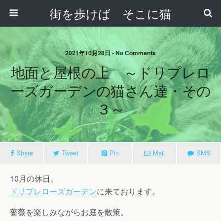
街を歩けば そこに猫
2021年10月28日 • No Comments
地面と屋根の上 ～ドリプレロ
ーズガーデンの猫さん達・その
３～
Share
Tweet
Pin
Mail
SMS
10月の休日。
ドリプレローズガーデン
に来ております。
薔薇を楽しみながらお庭を散策。