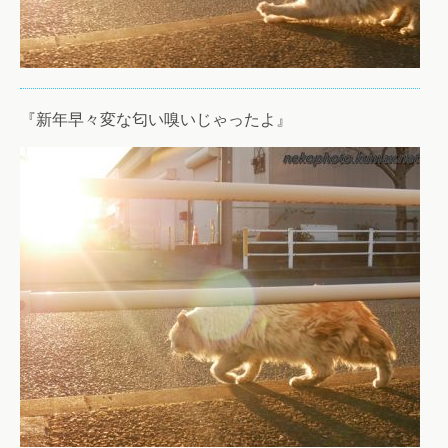
『新年早々変な匂い嗅いじゃったよ』