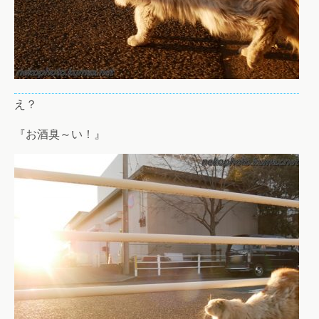
え？
『お酒臭～い！』