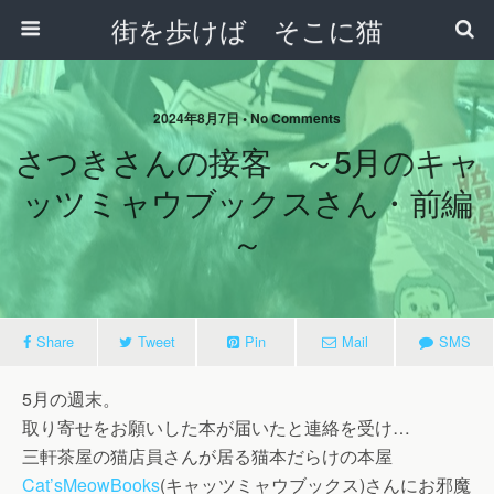
街を歩けば そこに猫
2024年8月7日 • No Comments
さつきさんの接客 ～5月のキャ
ッツミャウブックスさん・前編
～
Share
Tweet
Pin
Mail
SMS
5月の週末。
取り寄せをお願いした本が届いたと連絡を受け…
三軒茶屋の猫店員さんが居る猫本だらけの本屋
Cat’sMeowBooks
(キャッツミャウブックス)さんにお邪魔