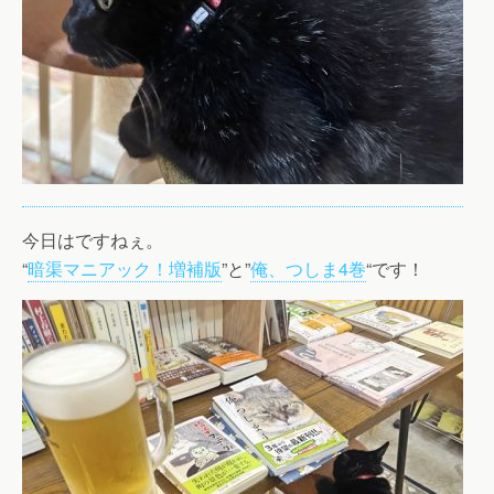
今日はですねぇ。
“
暗渠マニアック！増補版
”と”
俺、つしま4巻
“です！