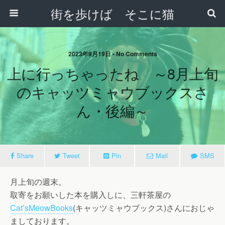
街を歩けば そこに猫
2023年9月19日 • No Comments
上に行っちゃったね ～8月上旬
のキャッツミャウブックスさ
ん・後編～
Share
Tweet
Pin
Mail
SMS
月上旬の週末。
取寄をお願いした本を購入しに、三軒茶屋の
Cat’sMeowBooks
(キャッツミャウブックス)さんにおじゃ
ましております。