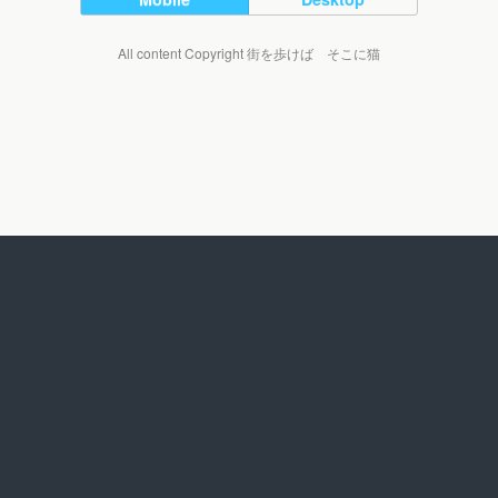
All content Copyright 街を歩けば そこに猫