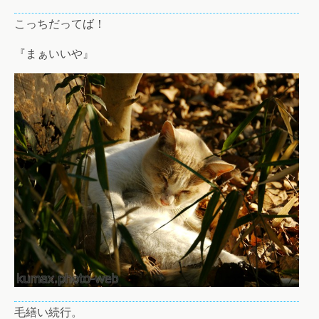
こっちだってば！
『まぁいいや』
毛繕い続行。