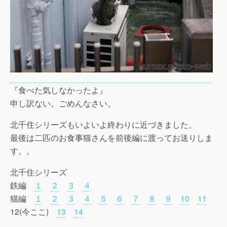
『食べた気しなかったよ』
申し訳ない。ごめんなさい。
北千住シリーズもいよいよ終わりに近づきました。
最後は二匹のお食事猫さんを前後編に渡ってお送りしま
す。。
北千住シリーズ
鉄編
１
２
３
４
猫編
１
２
３
４
５
６
７
８
９
10
11
12(今ここ)
13
14