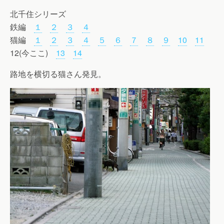
北千住シリーズ
鉄編
１
２
３
４
猫編
１
２
３
４
５
６
７
８
９
10
11
12(今ここ)
13
14
路地を横切る猫さん発見。