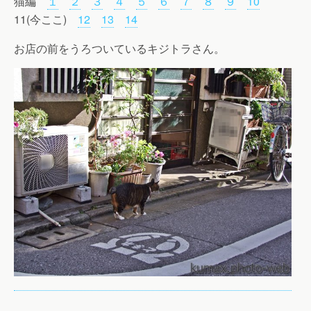
猫編
１
２
３
４
５
６
７
８
９
10
11(今ここ)
12
13
14
お店の前をうろついているキジトラさん。