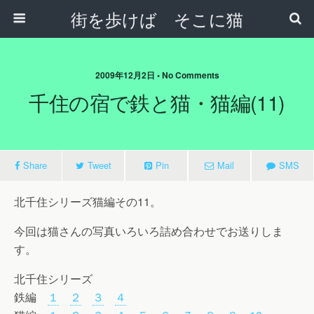
街を歩けば そこに猫
2009年12月2日 • No Comments
千住の宿で鉄と猫・猫編(11)
Share
Tweet
Pin
Mail
SMS
北千住シリーズ猫編その11。
今回は猫さんの写真いろいろ詰め合わせでお送りしま
す。
北千住シリーズ
鉄編
１
２
３
４