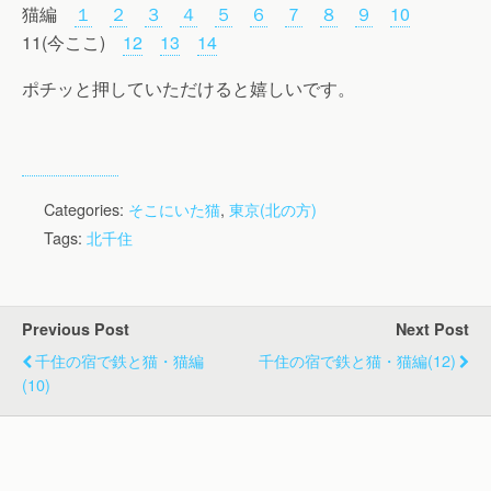
猫編
１
２
３
４
５
６
７
８
９
10
11(今ここ)
12
13
14
ポチッと押していただけると嬉しいです。
Categories:
そこにいた猫
,
東京(北の方)
Tags:
北千住
Previous Post
Next Post
千住の宿で鉄と猫・猫編
千住の宿で鉄と猫・猫編(12)
(10)