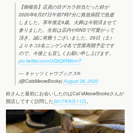
【御報告】店員の目ヂカラ担当だった鈴が
2020年8月27日午前7時7分に救急病院で急逝
しました。享年推定4歳。火葬は今朝済ませて
参りました。生前は店内やSNSで可愛がって
頂き、誠に有難うございました。29日（土）
よりネコ3名ニンゲン2名で営業再開予定です
ので、今後とも宜しくお願い申し上げます。
pic.twitter.com/UG5QiRWvmT
— キャッツミャウブックス®
(@CatsMeowBooks)
August 28, 2020
鈴さんと最初にお会いしたのはCat’sMeowBooksさんが
開店してすぐ訪問した
2017年8月11日
。