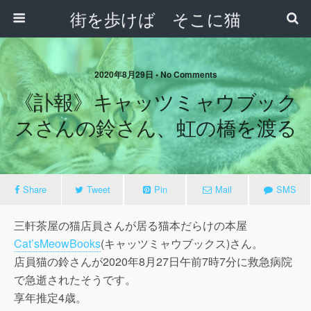
街を歩けば そこに猫
2020年8月29日 • No Comments
《訃報》キャッツミャウブック
スさんの鈴さん、虹の橋を渡る
Share
Tweet
Pin
Mail
SMS
三軒茶屋の猫店員さんが居る猫本だらけの本屋
Cat’sMeowBooks
(キャッツミャウブックス)さん。
店員猫の鈴さんが2020年8月27日午前7時7分に救急病院
で急逝されたそうです。
享年推定4歳。