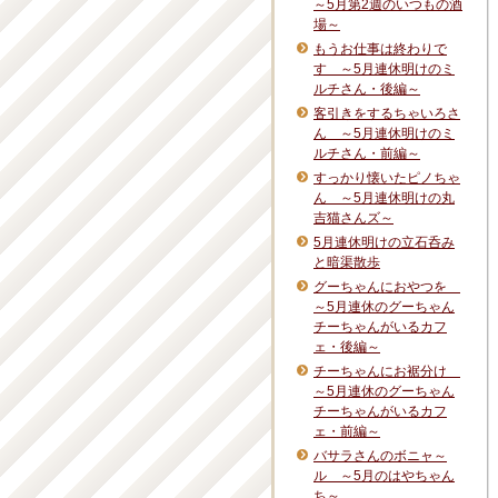
～5月第2週のいつもの酒
場～
もうお仕事は終わりで
す ～5月連休明けのミ
ルチさん・後編～
客引きをするちゃいろさ
ん ～5月連休明けのミ
ルチさん・前編～
すっかり懐いたピノちゃ
ん ～5月連休明けの丸
吉猫さんズ～
5月連休明けの立石呑み
と暗渠散歩
グーちゃんにおやつを
～5月連休のグーちゃん
チーちゃんがいるカフ
ェ・後編～
チーちゃんにお裾分け
～5月連休のグーちゃん
チーちゃんがいるカフ
ェ・前編～
バサラさんのボニャ～
ル ～5月のはやちゃん
ち～