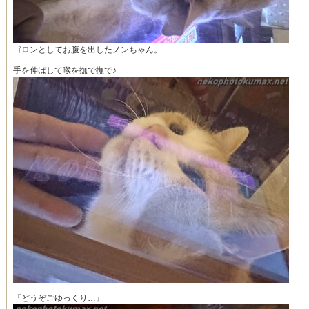
ゴロンとしてお腹を出したノンちゃん。
手を伸ばして喉を撫で撫で♪
『どうぞごゆっくり…』