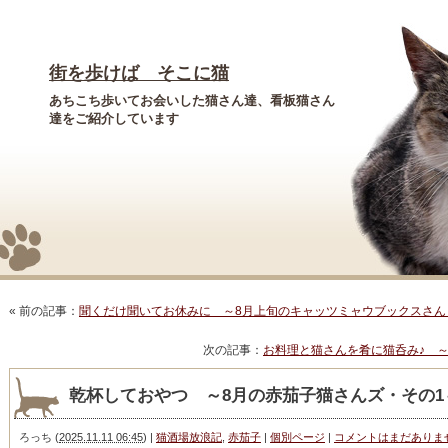
街を歩けば そこに猫
あちこち歩いてお会いした猫さん達、看板猫さん
達をご紹介しています
« 前の記事：
聞くだけ聞いてお休みに ～8月上旬のキャッツミャウブックスさん
次の記事：
お料理と猫さんを肴に猫呑み♪ ～
乾杯しておやつ ～8月の赤茄子猫さんズ・その1
ろっち
(
2025.11.11 06:45
)
|
猫酒場放浪記
,
赤茄子
|
個別ページ
|
コメントはまだありま