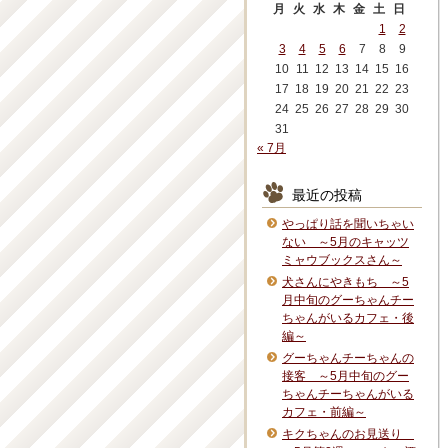
月
火
水
木
金
土
日
1
2
3
4
5
6
7
8
9
10
11
12
13
14
15
16
17
18
19
20
21
22
23
24
25
26
27
28
29
30
31
« 7月
最近の投稿
やっぱり話を聞いちゃい
ない ～5月のキャッツ
ミャウブックスさん～
犬さんにやきもち ～5
月中旬のグーちゃんチー
ちゃんがいるカフェ・後
編～
グーちゃんチーちゃんの
接客 ～5月中旬のグー
ちゃんチーちゃんがいる
カフェ・前編～
キクちゃんのお見送り