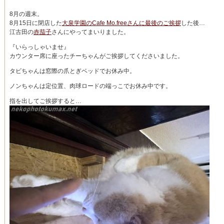
8月の週末。
8月15日に閉店した
大泉学園のCafe Mo.freeさんに最後のご挨拶
した後…
江古田の
赤茄子
さんにやってまいりました。
『いらっしゃいませ』
カウンター席に座ったチーちゃんがご挨拶してくださいました。
タビちゃんは窓際の爪とぎベッドでお休み中。
ノンちゃんは定位置、肉球ロードの端っこでお休み中です。
指を出してご挨拶すると…