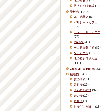
他の猫酒場
(106)
閉店した猫酒場
(190)
看板猫
(1,092)
丸吉玩具店
(638)
パリジャンカフェ
(82)
カフェ・ド・アクタ
(97)
Mo.free
(41)
松山庭園美術館
(85)
なるとクン
(10)
他の看板猫さん達
(141)
Cat's Meow Books
(332)
銭湯猫
(364)
友の湯
(181)
天狗湯
(29)
湯処じんのび
(92)
岩の湯
(17)
昭和湯
(7)
お湯どころ野川
(18)