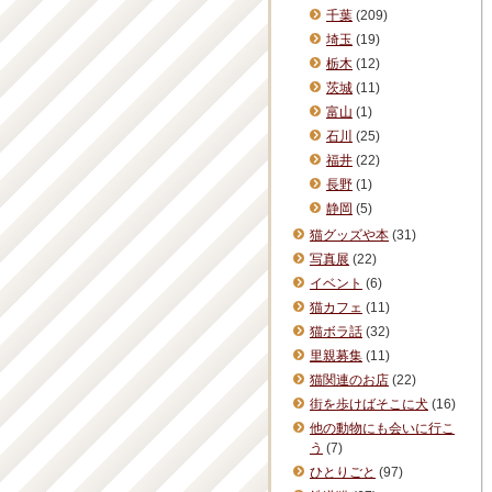
千葉
(209)
埼玉
(19)
栃木
(12)
茨城
(11)
富山
(1)
石川
(25)
福井
(22)
長野
(1)
静岡
(5)
猫グッズや本
(31)
写真展
(22)
イベント
(6)
猫カフェ
(11)
猫ボラ話
(32)
里親募集
(11)
猫関連のお店
(22)
街を歩けばそこに犬
(16)
他の動物にも会いに行こ
う
(7)
ひとりごと
(97)