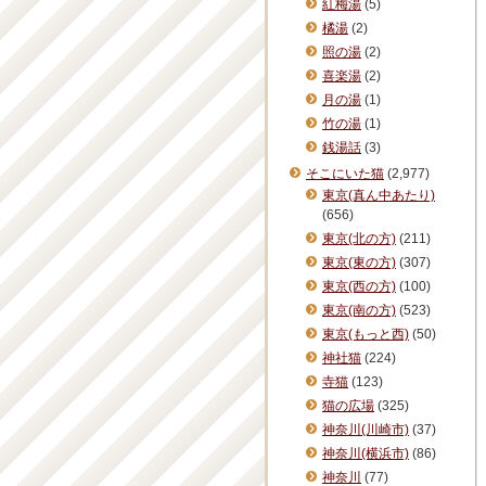
紅梅湯
(5)
橘湯
(2)
照の湯
(2)
喜楽湯
(2)
月の湯
(1)
竹の湯
(1)
銭湯話
(3)
そこにいた猫
(2,977)
東京(真ん中あたり)
(656)
東京(北の方)
(211)
東京(東の方)
(307)
東京(西の方)
(100)
東京(南の方)
(523)
東京(もっと西)
(50)
神社猫
(224)
寺猫
(123)
猫の広場
(325)
神奈川(川崎市)
(37)
神奈川(横浜市)
(86)
神奈川
(77)