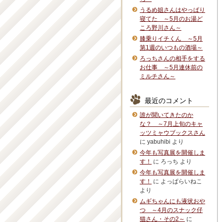
うるめ姐さんはやっぱり
寝てた ～5月のお湯ど
ころ野川さん～
膝乗りイチくん ～5月
第1週のいつもの酒場～
ろっちさんの相手をする
お仕事 ～5月連休前の
ミルチさん～
最近のコメント
誰が聞いてきたのか
な？ ～7月上旬のキャ
ッツミャウブックスさん
に
yabuhibi
より
今年も写真展を開催しま
す！
に
ろっち
より
今年も写真展を開催しま
す！
に
よっぱらいねこ
より
ムギちゃんにも液状おや
つ ～4月のスナック仔
猫さん・その2～
に