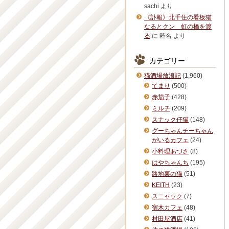
sachi
より
《訃報》北千住の看板猫
なるとクン 虹の橋を渡
る
に
匿名
より
カテゴリー
猫酒場放浪記
(1,960)
てまり
(500)
赤茄子
(428)
ミルチ
(209)
スナック仔猫
(148)
グーちゃんチーちゃん
がいるカフェ
(24)
小料理あづさ
(8)
はやちゃんち
(195)
路地裏の猫
(51)
KEITH
(23)
スニャック
(7)
宿木カフェ
(48)
村田屋酒店
(41)