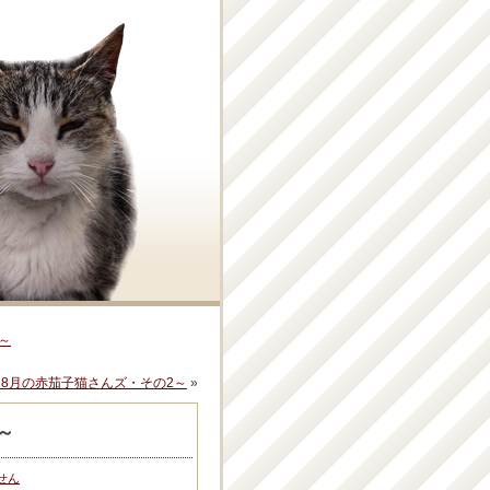
～
8月の赤茄子猫さんズ・その2～
»
～
せん