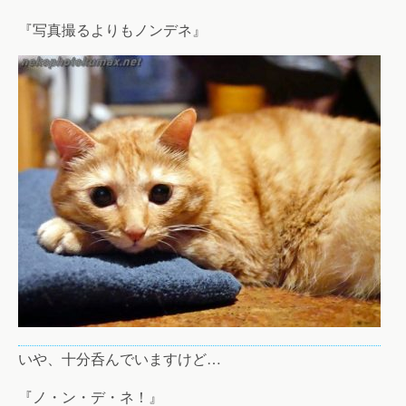
『写真撮るよりもノンデネ』
いや、十分呑んでいますけど…
『ノ・ン・デ・ネ！』