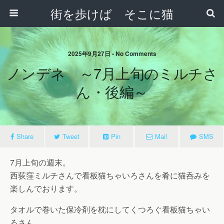
街を歩けば そこに猫
2025年9月27日 • No Comments
ノンデネ ～7月上旬のミルチさ
ん・後編～
Share
Tweet
Pin
Mail
SMS
7月上旬の週末。
西荻窪ミルチさんで看板猫ちゃいろさんを肴に猫呑みを
楽しんでおります。
タオルで巻いた保冷剤を枕にしてくつろぐ看板猫ちゃい
ろさん。