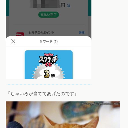
『ちゃいろが当ててあげたのです』