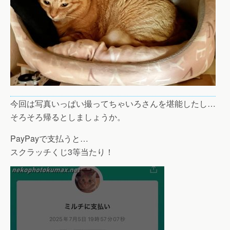
今回は写真いっぱい撮ってちゃいろさんを堪能したし…
そろそろ帰るとしましょうか。
PayPayで支払うと…
スクラッチくじ3等当たり！