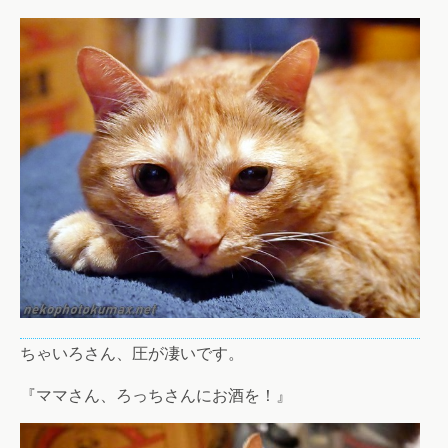
ちゃいろさん、圧が凄いです。
『ママさん、ろっちさんにお酒を！』