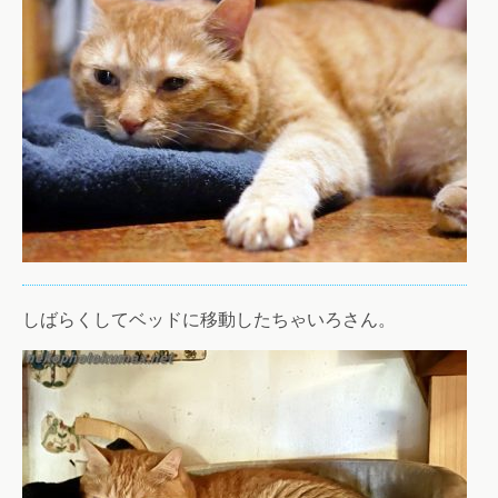
しばらくしてベッドに移動したちゃいろさん。