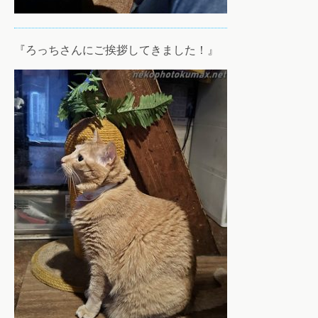
『ろっちさんにご挨拶してきました！』