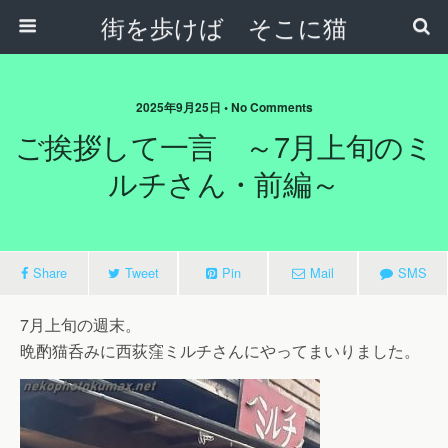
街を歩けば そこに猫
2025年9月25日 • No Comments
ご挨拶して一言 ～7月上旬のミ
ルチさん・前編～
Share
Tweet
Pin
Mail
SMS
7月上旬の週末。
晩酌猫呑みに西荻窪ミルチさんにやってまいりました。