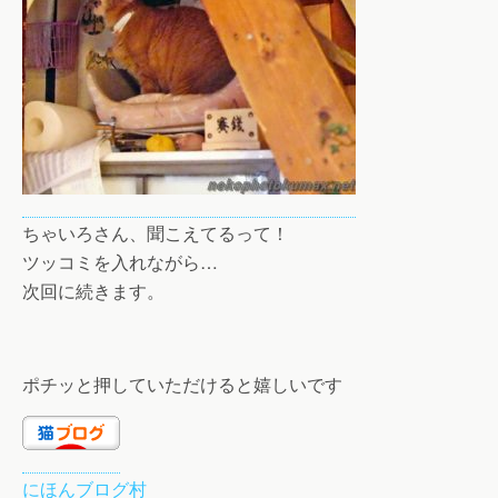
ちゃいろさん、聞こえてるって！
ツッコミを入れながら…
次回に続きます。
ポチッと押していただけると嬉しいです
にほんブログ村