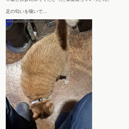
足の匂いを嗅いで…