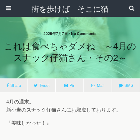
街を歩けば そこに猫
2025年7月7日 • No Comments
これは食べちゃダメね ～4月の
スナック仔猫さん・その2～
Share
Tweet
Pin
Mail
SMS
4月の週末。
新小岩のスナック仔猫さんにお邪魔しております。
『美味しかった！』